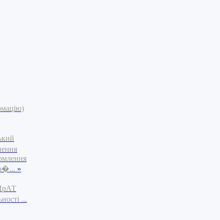
рмацію)
ький
нення
омлення
р�...
»
 ПрАТ
ості ...