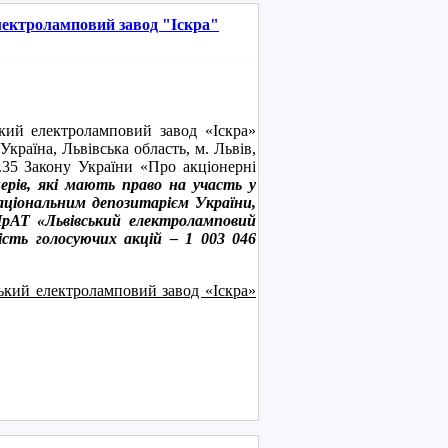
лектроламповий завод "Іскра"
лектроламповий завод «Іскра»
Україна, Львівська область, м. Львів,
т.35 Закону України «Про акціонерні
нерів, які мають право на участь у
аціональним депозитарієм України,
 ПрАТ «Львівський електроламповий
ість голосуючих акцій – 1
003 046
ський електроламповий завод «Іскра»