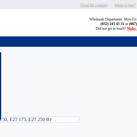
"
About the company
Where to buy?
Wholesale Department: Mon-Fri
(032) 245 43 31
or
(067
Did not get in touch?
Make a
150, Е27 175, Е27 250 Вт