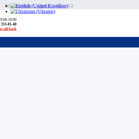
News and Articles
Contacts
EN
UA
 9:00-18:00
) 353-81-40
 call back