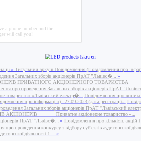
ave a phone number and the
er will call you!
нації
»
Титульний аркуш Повідомлення (Повідомлення про інфо
едення Загальних зборів акціонерів ПрАТ "Львівс�...
»
ІОНЕРІВ ПРИВАТНОГО АКЦІОНЕРНОГО ТОВАРИСТВА
ення про проведення Загальних зборів акціонерів ПрАТ "Львівс
риство «Львівський електр�...
Повідомлення про виник
омлення про інформацію) 27.09.2023 (дата реєстрації...
Повід
роведення Загальних зборів акціонерів ПрАТ "Львівський елект
АКЦІОНЕРІВ Приватне акціонерне товариство «...
кціонерів ПрАТ "Львівс�...
»
Повідомлення про кількість акцій
 про проведення конкурсу з відбору суб'єктів аудиторської діяльн
иторської діяльності 1 ...
»