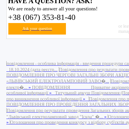
HAVE A QUESTION? ASK!
We are ready to answer all your questions!
+38 (067) 353-81-40
or le
Ask your question
manag
повідомлення - особлива інформація - введення процедури са
18.10.2024 (дата реєстр...
Повідомлення про результати пров
ПОВІДОМЛЕННЯ ПРО ЧЕРГОВІ ЗАГАЛЬНІ ЗБОРИ АКЦ
«ЛЬВІВСЬКИЙ ЕЛЕКТРОЛАМПОВИЙ ЗАВО�...
Повідомл
електр�...
»
ПОВІДОМЛЕННЯ Приватне акціонерне това
особливої інформації
»
Титульний аркуш Повідомлення (Повід
про виникнення особливої інформації
»
Повідомлення про п
ПОВІДОМЛЕННЯ ПРО ПРОВЕДЕННЯ ЗАГАЛЬНИХ ЗБОРІВ 
Повідомлення про результати проведення Загальних зборів а
"Львівський електроламповий завод "Іскра" �...
»
Оголошення
»
Оголошення про проведення конкурсу з відбору суб'єктів ауд