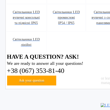
Світильники LED
Світильники LED
Світильни
вуличні консольні
промислові
вуличні з с
та підвісні IP65
IP54 / IP65
панелями
Світильники LED
лінійні
HAVE A QUESTION? ASK!
We are ready to answer all your questions!
+38 (067) 353-81-40
or le
Ask your question
manag