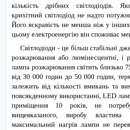
кількість дрібних світлодіодів. 
крихітний світлодіод не надто потужн
Його яскравість не менша ніж у інших
цьому електроенергію він споживає ме
Світлодіоди - це більш стабільні дж
розжарювання або люмінесцентні, і р
лампа розжарювання світить близько 75
від 30 000 годин до 50 000 годин, тер
залежить від кількості вмикань та в
повсякденному використанні, LED лам
приміщення 10 років, не потреб
вищевказаного, виробу властива н
максимальний нагрів лампи не перев