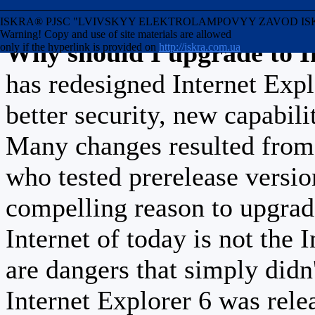
template's capabilities.
ISKRA® PJSC "LVIVSKYY ELEKTROLAMPOVYY ZAVOD ISKRA" Uk
Warning! Copy and use of site materials are allowed
Why should I upgrade to I
only if the hyperlink is provided on
http://iskra.com.ua
has redesigned Internet Exp
better security, new capabili
Many changes resulted from 
who tested prerelease versi
compelling reason to upgrad
Internet of today is not the 
are dangers that simply didn
Internet Explorer 6 was relea