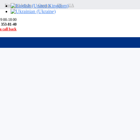
News and Articles
Contacts
EN
UA
 9:00-18:00
) 353-81-40
 call back