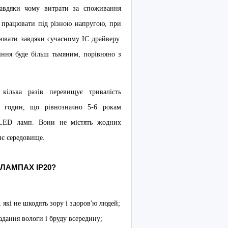
 завдяки чому витрати за споживання
 працювати під різною напругою, при
цювати завдяки сучасному ІС драйверу.
тіння буде більш тьмяним, порівняно з
кілька разів перевищує тривалість
 годин, що рівнозначно 5-6 рокам
г LED ламп. Вони не містять жодних
нє середовище.
ЛАМПАХ IP20?
 які не шкодять зору і здоров'ю людей;
адання вологи і бруду всередину;