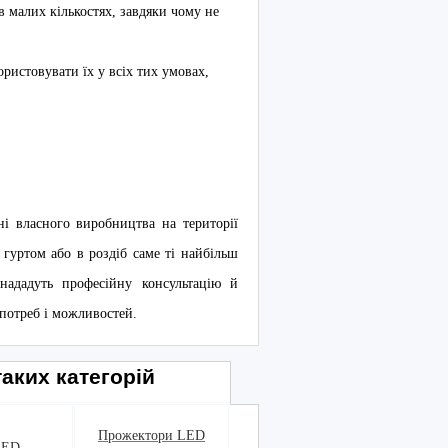
в малих кількостях, завдяки чому не
истовувати їх у всіх тих умовах,
ні власного виробництва на території
гуртом або в роздіб саме ті найбільш
ададуть професійну консультацію й
 потреб і можливостей.
аких категорій
Прожектори LED
LED