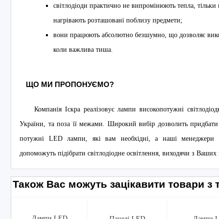
світлодіоди практично не випромінюють тепла, тільки 
нагрівають розташовані поблизу предмети;
вони працюють абсолютно безшумно, що дозволяє викор
коли важлива тиша.
ЩО МИ ПРОПОНУЄМО?
Компанія Іскра реалізовує лампи високопотужні світлодіод
України, та поза її межами. Широкий вибір дозволить придбати 
потужні LED лампи, які вам необхідні, а наші менеджери н
допоможуть підібрати світлодіодне освітлення, виходячи з Ваших
Також Вас можуть зацікавити товари з т
Лампи LED
Панелі LED
Лампи 