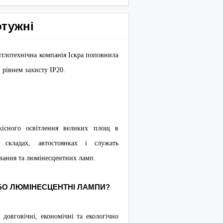
отужні
ітлотехнічна компанія Іскра поповнила
рівнем захисту IP20.
якісного освітлення великих площ в
, складах, автостоянках і служать
ання та люмінесцентних ламп.
БО ЛЮМІНЕСЦЕНТНІ ЛАМПИ?
овговічні, економічні та екологічно