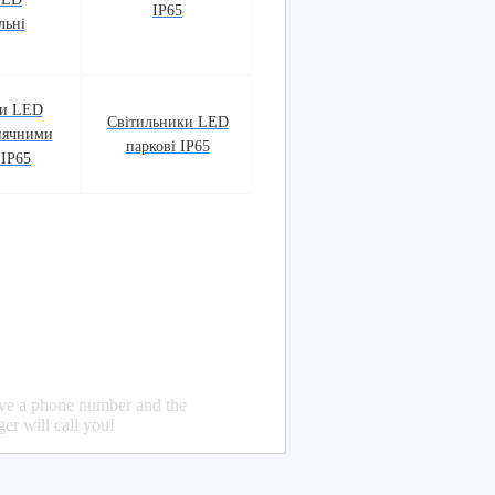
IP65
льні
ки LED
Світильники LED
онячними
паркові IP65
 IP65
ave a phone number and the
er will call you!