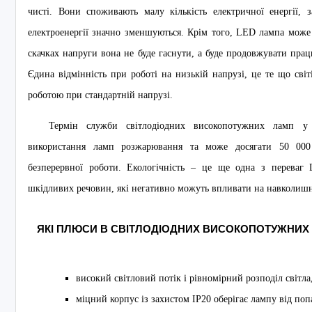
чисті. Вони споживають малу кількість електричної енергії,
електроенергії значно зменшуються. Крім того, LED лампа може
скачках напруги вона не буде гаснути, а буде продовжувати пра
Єдина відмінність при роботі на низькій напрузі, це те що сві
роботою при стандартній напрузі.
Термін служби світлодіодних високопотужних ламп у 
використання ламп розжарювання та може досягати 50 000
безперервної роботи. Екологічність – це ще одна з перева
шкідливих речовин, які негативно можуть впливати на навколиш
ЯКІ ПЛЮСИ В СВІТЛОДІОДНИХ ВИСОКОПОТУЖНИХ 
високий світловий потік і рівномірний розподіл світла,
міцний корпус із захистом IP20 оберігає лампу від поп