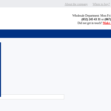
"
About the company
Where to buy?
Wholesale Department: Mon-Fri
(032) 245 43 31
or
(067
Did not get in touch?
Make a