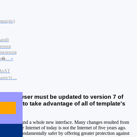
рмацію)
ький
нення
омлення
р�...
»
 ПрАТ
ості ...
web browser must be updated to version 7 of
rer (IE7) to take advantage of all of template's
capabilities, and a whole new interface. Many changes resulted from
urity. The Internet of today is not the Internet of five years ago.
g the web fundamentally safer by offering greater protection against