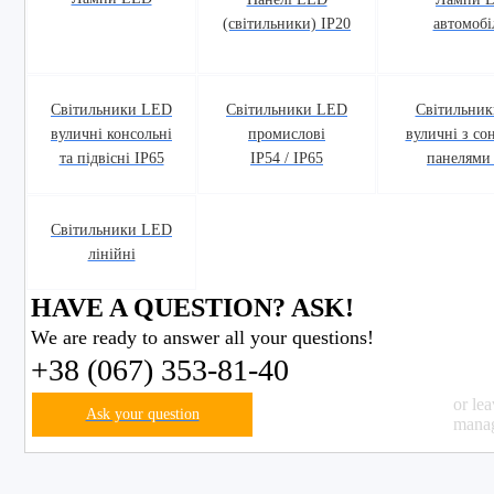
(світильники) IP20
автомобі
Світильники LED
Світильники LED
Світильни
вуличні консольні
промислові
вуличні з с
та підвісні IP65
IP54 / IP65
панелями
Світильники LED
лінійні
HAVE A QUESTION? ASK!
We are ready to answer all your questions!
+38 (067) 353-81-40
or le
Ask your question
manag