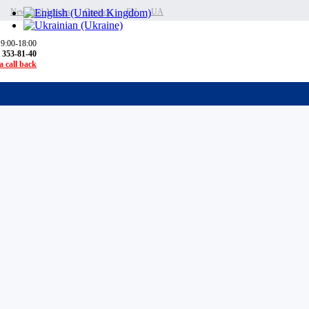
News and Articles
Contacts
EN
UA
 9:00-18:00
) 353-81-40
 call back