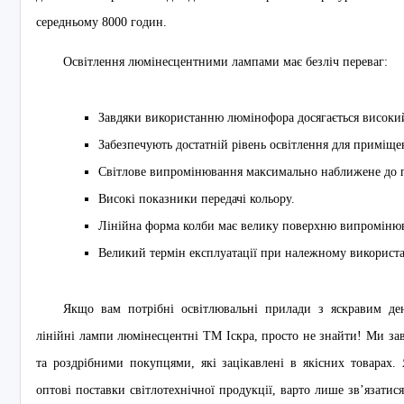
середньому 8000 годин.
Освітлення люмінесцентними лампами має безліч переваг:
Завдяки використанню люмінофора досягається високий 
Забезпечують достатній рівень освітлення для приміщ
Світлове випромінювання максимально наближене до п
Високі показники передачі кольору.
Лінійна форма колби має велику поверхню випроміню
Великий термін експлуатації при належному використа
Якщо вам потрібні освітлювальні прилади з яскравим ден
лінійні лампи люмінесцентні ТМ Іскра, просто не знайти! Ми за
та роздрібними покупцями, які зацікавлені в якісних товарах. 
оптові поставки світлотехнічної продукції, варто лише зв’язат