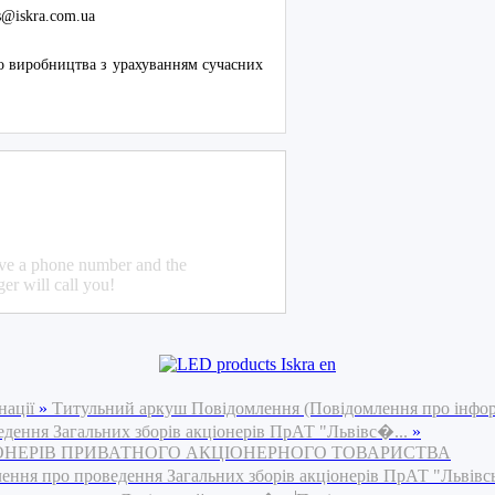
s@iskra.com.ua
о виробництва з урахуванням сучасних
ave a phone number and the
er will call you!
нації
»
Титульний аркуш Повідомлення (Повідомлення про інфо
едення Загальних зборів акціонерів ПрАТ "Львівс�...
»
ІОНЕРІВ ПРИВАТНОГО АКЦІОНЕРНОГО ТОВАРИСТВА
ення про проведення Загальних зборів акціонерів ПрАТ "Львівс