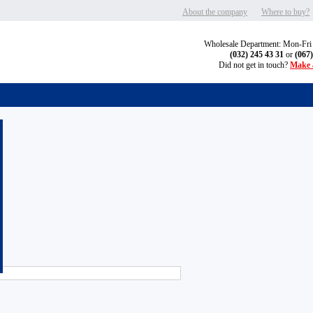
"
About the company
Where to buy?
Wholesale Department: Mon-Fri
(032) 245 43 31
or
(067
Did not get in touch?
Make a