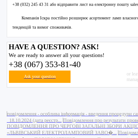
+38 (032) 245 43 31 або відправити лист на електронну пошту sale
Компанія Іскра постійно розширює асортимент ламп власног
тенденцій та вимог споживачів.
HAVE A QUESTION? ASK!
We are ready to answer all your questions!
+38 (067) 353-81-40
or le
Ask your question
manag
повідомлення - особлива інформація - введення процедури са
18.10.2024 (дата реєстр...
Повідомлення про результати пров
ПОВІДОМЛЕННЯ ПРО ЧЕРГОВІ ЗАГАЛЬНІ ЗБОРИ АКЦ
«ЛЬВІВСЬКИЙ ЕЛЕКТРОЛАМПОВИЙ ЗАВО�...
Повідомл