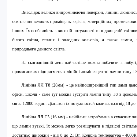
Внаслідок великої випромінюючої поверхні, лінійні люмінес
освітлення великих приміщень: офісів, комерційних, промислови
інших. Їх особливість в високій потужності та підвищеній світло
білого світла, теплих і холодних кольорів, a також лампи
природнього денного світла.
На сьогоднішній день найчастіше можна побачити в побуті
промислових підприємствах лінійні люмінесцентні лампи типу T8
Лінійна ЛЛ Т8 (26мм) - це найпоширеніший тип ламп даног
офіси, школи - саме тут можна зустріти лампи типу Т8 з цоколем
сягає 12000 годин. Діапазон їх потужностей коливається від 18 до 
Лінійна ЛЛ T5 (16 мм) - найбільш затребувана в сучасних ж
що лампи вузькі, їх можна легко розміщувати в підвісні світил
достатньо широкий - від 8 до 21 Вт. Колірна температура - 4000К