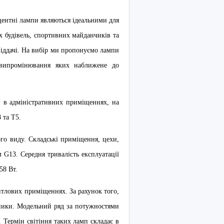
центні лампи являються ідеальними для
х будівель, спортивних майданчиків та
віддачі. На вибір ми пропонуємо лампи
, випромінювання яких наближене до
, в адміністративних приміщеннях, на
 та Т5.
о виду. Складські приміщення, цехи,
 G13. Середня тривалість експлуатації
58 Вт.
итлових приміщеннях. За рахунок того,
ьники. Модельний ряд за потужностями
. Термін світіння таких ламп складає в