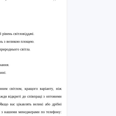
рівень світловіддачі.
ень з великою площею.
рироднього світла.
вання.
нні.
ним світлом, кращого варіанту, ніж
вжди відкриті до співпраці з оптовими
Якщо вас цікавлять великі або дрібні
ися з нашими менеджерами по телефону: