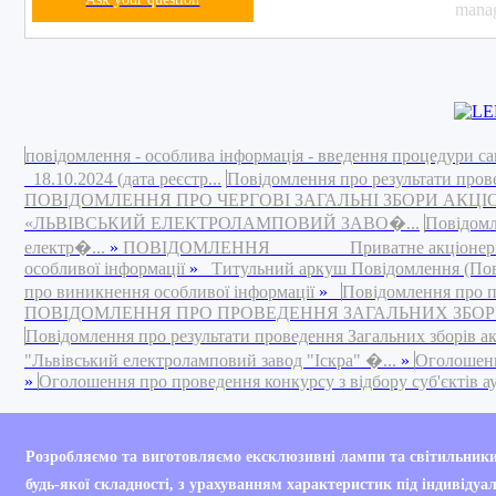
manag
повідомлення - особлива інформація - введення процедури са
18.10.2024 (дата реєстр...
Повідомлення про результати пров
ПОВІДОМЛЕННЯ ПРО ЧЕРГОВІ ЗАГАЛЬНІ ЗБОРИ АКЦ
«ЛЬВІВСЬКИЙ ЕЛЕКТРОЛАМПОВИЙ ЗАВО�...
Повідомл
електр�...
»
ПОВІДОМЛЕННЯ Приватне акціонерне това
особливої інформації
»
Титульний аркуш Повідомлення (Повід
про виникнення особливої інформації
»
Повідомлення про п
ПОВІДОМЛЕННЯ ПРО ПРОВЕДЕННЯ ЗАГАЛЬНИХ ЗБОРІВ 
Повідомлення про результати проведення Загальних зборів а
"Львівський електроламповий завод "Іскра" �...
»
Оголошення
»
Оголошення про проведення конкурсу з відбору суб'єктів ауд
Your are currently bro
Розробляємо та виготовляємо ексклюзивні лампи та світильник
будь-якої складності, з урахуванням характеристик під індивідуа