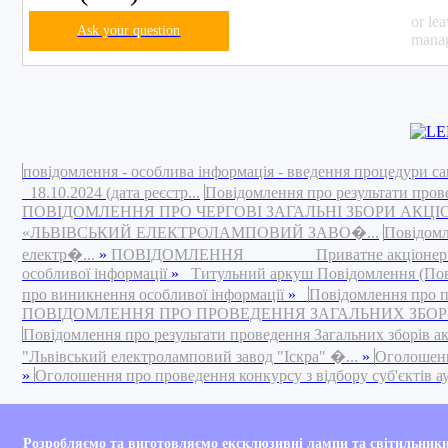
or le
Ask your question
manag
повідомлення - особлива інформація - введення процедури са
18.10.2024 (дата реєстр...
Повідомлення про результати пров
ПОВІДОМЛЕННЯ ПРО ЧЕРГОВІ ЗАГАЛЬНІ ЗБОРИ АКЦ
«ЛЬВІВСЬКИЙ ЕЛЕКТРОЛАМПОВИЙ ЗАВО�...
Повідомл
електр�...
»
ПОВІДОМЛЕННЯ Приватне акціонерне това
особливої інформації
»
Титульний аркуш Повідомлення (Повід
про виникнення особливої інформації
»
Повідомлення про п
ПОВІДОМЛЕННЯ ПРО ПРОВЕДЕННЯ ЗАГАЛЬНИХ ЗБОРІВ 
Повідомлення про результати проведення Загальних зборів а
"Львівський електроламповий завод "Іскра" �...
»
Оголошення
»
Оголошення про проведення конкурсу з відбору суб'єктів ауд
Your are currently bro
Розробляємо та виготовляємо ексклюзивні лампи та світильник