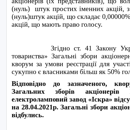
акціонерів (їх представників), що во
(нуль) штук простих іменних акцій, 
(нуль)штук акцій, що складає 0,00000% 
акцій, що мають право голосу.
Згідно ст. 41 Закону Україн
товариства» Загальні збори акціонер
кворум за умови реєстрації для участі
сукупно є власниками більш як 50% го
Відповідно до зазначеного, кво
Загальних зборів акціонерів
електроламповий завод «Іскра» відсу
на 28.04.2021р. Загальні збори акціо
відбулись.