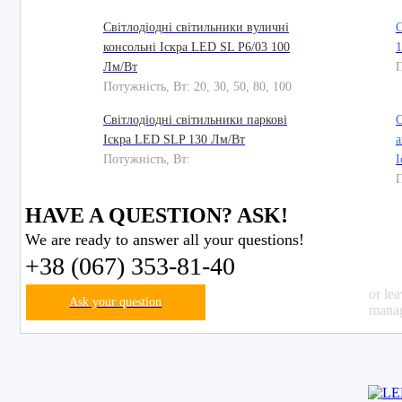
Світлодіодні світильники вуличні
С
консольні Іскра LED SL P6/03 100
1
Лм/Вт
П
Потужність, Вт: 20, 30, 50, 80, 100
Світлодіодні світильники паркові
С
Іскра LED SLP 130 Лм/Вт
а
Потужність, Вт:
І
П
HAVE A QUESTION? ASK!
We are ready to answer all your questions!
+38 (067) 353-81-40
or le
Ask your question
manag