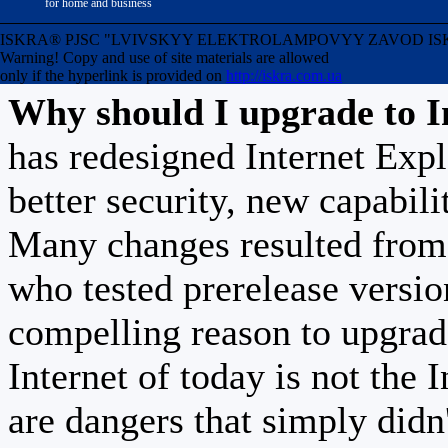
version 7 of Internet Ex
for home and business
advantage of all of temp
ISKRA® PJSC "LVIVSKYY ELEKTROLAMPOVYY ZAVOD ISKRA" Uk
Warning! Copy and use of site materials are allowed
only if the hyperlink is provided on
http://iskra.com.ua
Why should I upgrade to I
has redesigned Internet Exp
better security, new capabili
Many changes resulted from 
who tested prerelease versi
compelling reason to upgrad
Internet of today is not the 
are dangers that simply didn