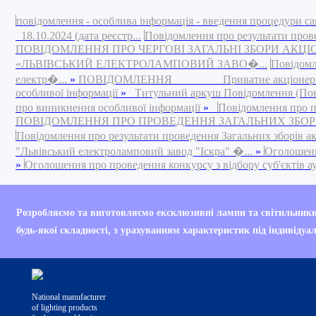
повідомлення - особлива інформація - введення процедури са
18.10.2024 (дата реєстр...
Повідомлення про результати пров
ПОВІДОМЛЕННЯ ПРО ЧЕРГОВІ ЗАГАЛЬНІ ЗБОРИ АКЦ
«ЛЬВІВСЬКИЙ ЕЛЕКТРОЛАМПОВИЙ ЗАВО�...
Повідомл
електр�...
»
ПОВІДОМЛЕННЯ Приватне акціонерне това
особливої інформації
»
Титульний аркуш Повідомлення (Повід
про виникнення особливої інформації
»
Повідомлення про п
ПОВІДОМЛЕННЯ ПРО ПРОВЕДЕННЯ ЗАГАЛЬНИХ ЗБОРІВ 
Повідомлення про результати проведення Загальних зборів а
"Львівський електроламповий завод "Іскра" �...
»
Оголошення
»
Оголошення про проведення конкурсу з відбору суб'єктів ауд
Your are currently bro
Розробляємо та виготовляємо ексклюзивні лампи та світильник
Internet Explorer 6 (IE
будь-якої складності, з урахуванням характеристик під індивідуа
Your current web brow
National manufacturer
of lighting products