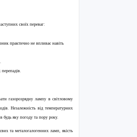
аступних своїх переваг:
казник практично не впливає навіть
.
 перепадів.
вати газорозрядну лампу в світловому
одів. Незалежність від температурних
 будь яку погоду та пору року.
євих та металогалогенних ламп, якість