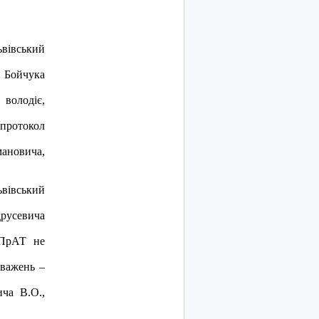
iвський
 Бойчука
володiє,
протокол
ановича,
iвський
друсевича
 ПрАТ не
оважень –
ича В.О.,