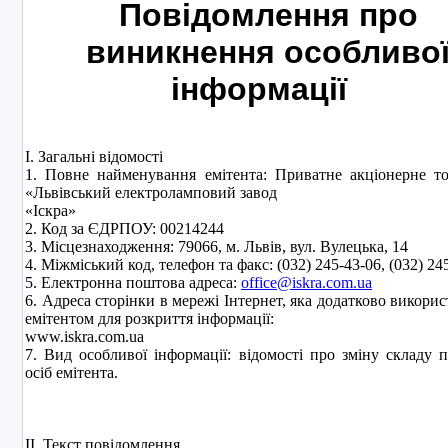
Повідомлення про
виникнення особливо
інформації
I. Загальні відомості
1. Повне найменування емітента: Приватне акціонерне т
«Львівський електроламповий завод
«Іскра»
2. Код за ЄДРПОУ: 00214244
3. Місцезнаходження: 79066, м. Львів, вул. Вулецька, 14
4. Міжміський код, телефон та факс: (032) 245-43-06, (032) 2
5. Електронна поштова адреса:
office@iskra.com.ua
6. Адреса сторінки в мережі Інтернет, яка додатково викорис
емітентом для розкриття інформації:
www.iskra.com.ua
7. Вид особливої інформації: відомості про зміну складу 
осіб емітента.
II. Текст повідомлення