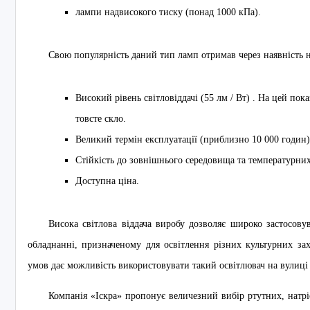
лампи надвисокого тиску (понад 1000 кПа).
Свою популярність даний тип ламп отримав через наявність н
Високий рівень світловіддачі (55 лм / Вт) . На цей по
товсте скло.
Великий термін експлуатації (приблизно 10 000 годин)
Стійкість до зовнішнього середовища та температурних
Доступна ціна.
Висока світлова віддача виробу дозволяє широко застосову
обладнанні, призначеному для освітлення різних культурних зах
умов дає можливість використовувати такий освітлювач на вулиці в
Компанія «Іскра» пропонує величезний вибір ртутних, натрі