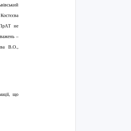
iвський
Костєєва
 ПрАТ не
оважень –
ва В.О.,
мації, що