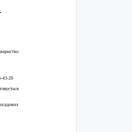
ї
овариство
45-43-20
товується
посадових