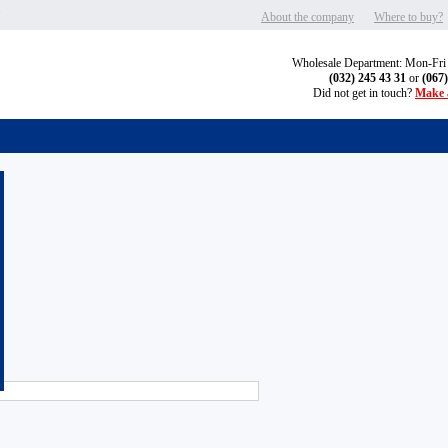
"
About the company
Where to buy?
Wholesale Department: Mon-Fri
(032) 245 43 31
or
(067
Did not get in touch?
Make a