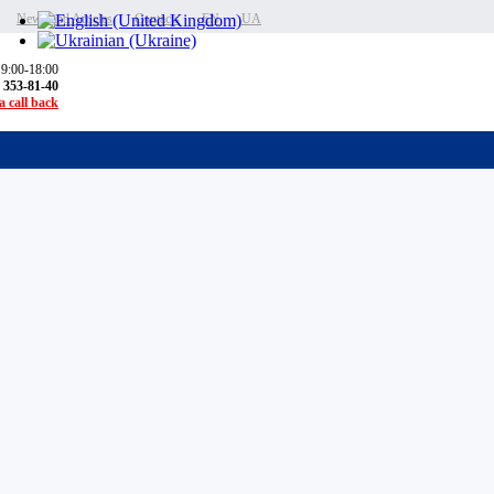
News and Articles
Contacts
EN
UA
 9:00-18:00
) 353-81-40
 call back