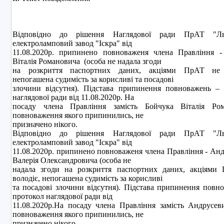
Вiдповiдно до рiшення Наглядової ради ПрАТ "Льв
електроламповий завод "Iскра" вiд
11.08.2020р. припинено повноваженя члена Правлiння -
Віталія Романовича (особа не надала згоди
на розкриття паспортних даних, акцiями ПрАТ не 
непогашена судимiсть за корисливi та посадовi
злочини вiдсутня). Пiдстава припинення повноважень – 
наглядової ради від 11.08.2020р. На
посаду члена Правлiння замiсть Бойчука Віталія Ром
повноваження якого припинились, не
призначено нiкого.
Вiдповiдно до рiшення Наглядової ради ПрАТ "Льв
електроламповий завод "Iскра" вiд
11.08.2020р. припинено повноваженя члена Правлiння - Ан
Валерiя Олександровича (особа не
надала згоди на розкриття паспортних даних, акцiями
володiє, непогашена судимiсть за корисливi
та посадовi злочини вiдсутня). Пiдстава припинення повн
протокол наглядової ради від
11.08.2020р.На посаду члена Правлiння замiсть Андрусев
повноваження якого припинились, не
призначено нiкого.