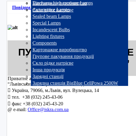
Discharge high pressure Lamps
Картонажне виробництво
Повідомлення про виникнення особливої інформації
Automotive Lamps
Скло рідке натрієве
Sealed beam Lamps
Special Lamps
Incandescent Bulbs
Lighting fixtures
Components
ПУБЛІЧНЕ АКЦІОНЕРНЕ
Картонажне виробництво
Групове пакування продукції
“ІСКРА”
Скло рідке натрієве
Інша продукція
Зарядні станції
Приватне акціонерне товариство
Зарядна станція BigBlue CellPowa 2500W
“Львівський електроламповий завод “ІСКРА”
 Україна, 79066, м.Львів, вул. Вулецька, 14
 тел. +38 (032) 245-43-06
 факс +38 (032) 245-43-20
@ e-mail:
Office@iskra.com.ua