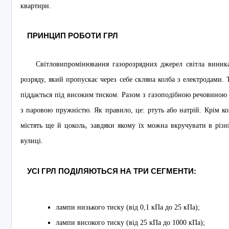
квартири.
ПРИНЦИП РОБОТИ ГРЛ
Світловипромінювання газорозрядних джерел світла виника
розряду, який пропускає через себе скляна колба з електродами. 
піддається під високим тиском. Разом з газоподібною речовиною
з паровою пружністю. Як правило, це: ртуть або натрій. Крім ко
містять ще й цоколь, завдяки якому їх можна вкручувати в різн
вулиці.
УСІ ГРЛ ПОДІЛЯЮТЬСЯ НА ТРИ СЕГМЕНТИ:
лампи низького тиску (від 0,1 кПа до 25 кПа);
лампи високого тиску (від 25 кПа до 1000 кПа);