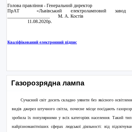
Голова правління - Генеральний директор
ПрАТ «Львівський електроламповий завод «
__________________ М. А. Костів
11.08.2020р.
Кваліфікований електронний підпис
Газорозрядна лампа
Сучасний світ досить складно уявити без якісного освітлен
видів джерел штучного світла, почесне місце посідають газороз
зробила їх популярними у всіх категоріях населення. Такий ти
найрізноманітніших сферах людської діяльності: від підсвічува