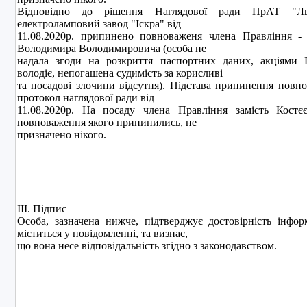
Вiдповiдно до рiшення Наглядової ради ПрАТ "Льв
електроламповий завод "Iскра" вiд
11.08.2020р. припинено повноваженя члена Правлiння - 
Володимира Володимировича (особа не
надала згоди на розкриття паспортних даних, акцiями
володiє, непогашена судимiсть за корисливi
та посадовi злочини вiдсутня). Пiдстава припинення повн
протокол наглядової ради від
11.08.2020р. На посаду члена Правлiння замiсть Костєє
повноваження якого припинились, не
призначено нiкого.
ІІІ. Підпис
Особа, зазначена нижче, підтверджує достовірність інфор
міститься у повідомленні, та визнає,
що вона несе відповідальність згідно з законодавством.