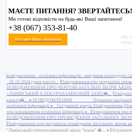
МАЄТЕ ПИТАННЯ? ЗВЕРТАЙТЕСЬ
Ми готові відповісти на будь-які Ваші запитання!
+38 (067) 353-81-40
або з
Поставте Ваше запитання
мене
повідомлення - особлива інформація - введення процедури са
18.10.2024 (дата реєстр...
Повідомлення про результати пров
ПОВІДОМЛЕННЯ ПРО ЧЕРГОВІ ЗАГАЛЬНІ ЗБОРИ АКЦ
«ЛЬВІВСЬКИЙ ЕЛЕКТРОЛАМПОВИЙ ЗАВО�...
Повідомл
електр�...
»
ПОВІДОМЛЕННЯ Приватне акціонерне това
особливої інформації
»
Титульний аркуш Повідомлення (Повід
про виникнення особливої інформації
»
Повідомлення про п
ПОВІДОМЛЕННЯ ПРО ПРОВЕДЕННЯ ЗАГАЛЬНИХ ЗБОРІВ 
Повідомлення про результати проведення Загальних зборів а
"Львівський електроламповий завод "Іскра" �...
»
Оголошення