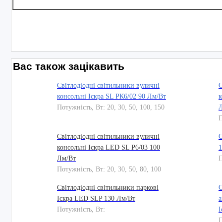
Вас також зацікавить
Світлодіодні світильники вуличні
С
консольні Іскра SL РК6/02 90 Лм/Вт
к
Потужність, Вт: 20, 30, 50, 100, 150
П
Світлодіодні світильники вуличні
С
консольні Іскра LED SL P6/03 100
1
Лм/Вт
П
Потужність, Вт: 20, 30, 50, 80, 100
Світлодіодні світильники паркові
С
Іскра LED SLP 130 Лм/Вт
а
Потужність, Вт:
І
П