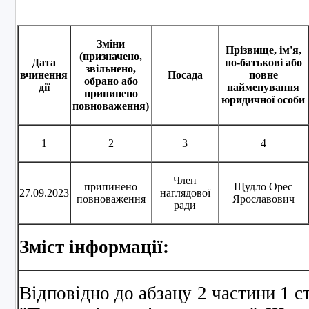
Зміни
Прізвище, ім'я,
(призначено,
Дата
по-батькові або
звільнено,
вчинення
Посада
повне
обрано або
дії
найменування
припинено
юридичної особи
повноваження)
1
2
3
4
Член
припинено
Щудло Орес
27.09.2023
наглядової
повноваження
Ярославович
ради
Зміст інформації:
Відповідно до абзацу 2 частини 1 с