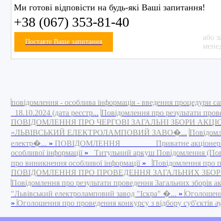
Ми готові відповісти на будь-які Ваші запитання!
+38 (067) 353-81-40
або з
Поставте Ваше запитання
мене
повідомлення - особлива інформація - введення процедури са
18.10.2024 (дата реєстр...
Повідомлення про результати пров
ПОВІДОМЛЕННЯ ПРО ЧЕРГОВІ ЗАГАЛЬНІ ЗБОРИ АКЦ
«ЛЬВІВСЬКИЙ ЕЛЕКТРОЛАМПОВИЙ ЗАВО�...
Повідомл
електр�...
»
ПОВІДОМЛЕННЯ Приватне акціонерне това
особливої інформації
»
Титульний аркуш Повідомлення (Повід
про виникнення особливої інформації
»
Повідомлення про п
ПОВІДОМЛЕННЯ ПРО ПРОВЕДЕННЯ ЗАГАЛЬНИХ ЗБОРІВ 
Повідомлення про результати проведення Загальних зборів а
"Львівський електроламповий завод "Іскра" �...
»
Оголошення
»
Оголошення про проведення конкурсу з відбору суб'єктів ауд