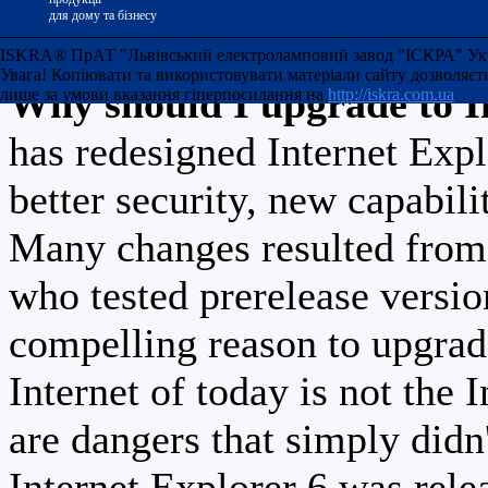
для дому та бізнесу
template's capabilities.
ISKRA® ПрАТ "Львівський електроламповий завод "ІСКРА" Украї
Увага! Копіювати та використовувати матеріали сайту дозволяєт
Why should I upgrade to I
лише за умови вказання гіперпосилання на
http://iskra.com.ua
has redesigned Internet Exp
better security, new capabili
Many changes resulted from 
who tested prerelease versi
compelling reason to upgrad
Internet of today is not the 
are dangers that simply didn
Internet Explorer 6 was relea