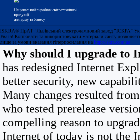
Your current web brow
Національний виробник світлотехнічної
version 7 of Internet Ex
продукції
для дому та бізнесу
advantage of all of temp
ISKRA® ПрАТ "Львівський електроламповий завод "ІСКРА" Украї
Увага! Копіювати та використовувати матеріали сайту дозволяєт
лише за умови вказання гіперпосилання на
http://iskra.com.ua
Why should I upgrade to I
has redesigned Internet Exp
better security, new capabili
Many changes resulted from 
who tested prerelease versi
compelling reason to upgrad
Internet of today is not the 