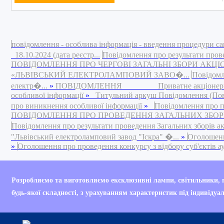
повідомлення - особлива інформація - введення процедури са
18.10.2024 (дата реєстр...
Повідомлення про результати пров
ПОВІДОМЛЕННЯ ПРО ЧЕРГОВІ ЗАГАЛЬНІ ЗБОРИ АКЦ
«ЛЬВІВСЬКИЙ ЕЛЕКТРОЛАМПОВИЙ ЗАВО�...
Повідомл
електр�...
»
ПОВІДОМЛЕННЯ Приватне акціонерне това
особливої інформації
»
Титульний аркуш Повідомлення (Повід
про виникнення особливої інформації
»
Повідомлення про п
ПОВІДОМЛЕННЯ ПРО ПРОВЕДЕННЯ ЗАГАЛЬНИХ ЗБОРІВ 
Повідомлення про результати проведення Загальних зборів а
"Львівський електроламповий завод "Іскра" �...
»
Оголошення
»
Оголошення про проведення конкурсу з відбору суб'єктів ауд
Your are currently bro
Розробляємо та виготовляємо ексклюзивні лампи, світильники,
Internet Explorer 6 (IE
будь-якої складності, з урахуванням характеристик під індивідуа