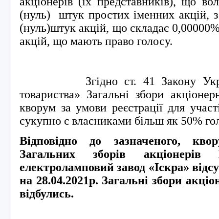
акціонерів (їх представників), що во
(нуль) штук простих іменних акцій, 
(нуль)штук акцій, що складає 0,00000% 
акцій, що мають право голосу.
Згідно ст. 41 Закону Україн
товариства» Загальні збори акціонер
кворум за умови реєстрації для участі
сукупно є власниками більш як 50% го
Відповідно до зазначеного, кво
Загальних зборів акціонерів
електроламповий завод «Іскра» відсу
на 28.04.2021р. Загальні збори акціо
відбулись.