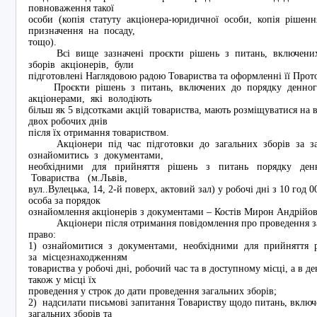
повноваження такої
особи (копія статуту акціонера-юридичної особи, копія рішен
призначення на посаду,
тощо).
Всі вище зазначені проєкти рішень з питань, включених
зборів акціонерів, були
підготовлені Наглядовою радою Товариства та оформленні її Про
Проєкти рішень з питань, включених до порядку денного 
акціонерами, які володіють
більш як 5 відсотками акцій товариства, мають розміщуватися на 
двох робочих днів
після їх отримання товариством.
Акціонери під час підготовки до загальних зборів за з
ознайомитись з документами,
необхідними для прийняття рішень з питань порядку ден
Товариства (м.Львів,
вул..Вулецька, 14, 2-й поверх, актовий зал) у робочі дні з 10 год 0
особа за порядок
ознайомлення акціонерів з документами – Костів Мирон Андрійови
Акціонери після отримання повідомлення про проведення зага
право:
1) ознайомитися з документами, необхідними для прийняття 
за місцезнаходженням
товариства у робочі дні, робочий час та в доступному місці, а в д
також у місці їх
проведення у строк до дати проведення загальних зборів;
2) надсилати письмові запитання Товариству щодо питань, включ
загальних зборів та