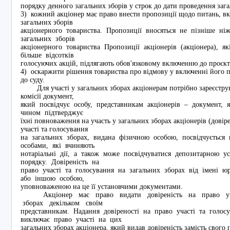
порядку денного загальних зборів у строк до дати проведення зага
3) кожний акціонер має право внести пропозиції щодо питань, в
загальних зборів
акціонерного товариства. Пропозиції вносяться не пізніше н
загальних зборів
акціонерного товариства Пропозиції акціонерів (акціонера), 
більше відсотків
голосуючих акцій, підлягають обов'язковому включенню до проєкт
4) оскаржити рішення товариства про відмову у включенні його 
до суду.
Для участі у загальних зборах акціонерам потрібно зареєструв
комісії документ,
який посвідчує особу, представникам акціонерів – документ,
чином підтверджує
їхні повноваження на участь у загальних зборах акціонерів (довіре
участі та голосування
на загальних зборах, видана фізичною особою, посвідчуєтьс
особами, які вчиняють
нотаріальні дії, а також може посвідчуватися депозитарною
порядку. Довіреність на
право участі та голосування на загальних зборах від імені ю
або іншою особою,
уповноваженою на це її установчими документами.
Акціонер має право видати довіреність на право уча
зборах декільком своїм
представникам. Надання довіреності на право участі та голос
виключає право участі на цих
загальних зборах акціонера, який видав довіреність замість свого 