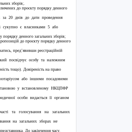
льних зборів;.
ключених до проєкту порядку денного
іж за 20 днів до дати проведення
які сукупно є власниками 5 або
у порядку денного загальних зборів;
пропозицій до проєкту порядку денного
атись, пред’явивши реєстраційній
 який посвідчує особу та належним
ність тощо). Довіреність на право
я нотаріусом або іншими посадовими
 установою у встановленому НКЦПФР
ридичної особи видається її органом
сті та голосування на загальних
ування на загальних зборах не
представника. До закінчення часу,