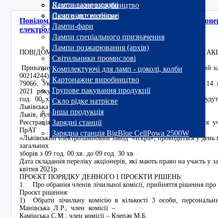
Лампи газорозрядні
Картонажне виробництво
Лампи автомобільні
Скло рідке натрієве
Повідомлення про проведення Загальних зборів акціон
Лампи-фари
електроламповий завод "Іскра"
Лампи спеціального призначення
Лампи розжарювання (архів)
ПОВІДОМЛЕННЯ ПРО ПРОВЕДЕННЯ ЗАГАЛЬНИХ ЗБОРІВ АК
Світильники промислові
Приватне акціонерне товариство «Львівський електроламповий за
Комплектуючі для ламп - цоколі, колби
00214244)
Картонажне виробництво
79066, Україна, Львівська область, м. Львів, вул. Вулецька, 1
Групове пакування продукції
2021 року о 10
год. 00 хв. чергових загальних зборів акціонерів, які відбуду
Скло рідке натрієве
Львівська область, м.
Інша продукція
Львів, вул. Вулецька, 14, 2-ий поверх, актовий зал.
Зарядні станції
Реєстрація акціонерів (їх представників), які прибудуть для у
ПрАТ
Зарядна станція BigBlue CellPowa 2500W
«Львівський електроламповий завод «Іскра», проводиться у день 
загальних
зборів з 09 год. 00 хв. до 09 год. 30 хв.
Дата складання переліку акціонерів, які мають право на участь у з
квітня 2021р.
ПРОЄКТ ПОРЯДКУ ДЕННОГО І ПРОЄКТИ РІШЕНЬ:
1. Про обрання членів лічильної комісії, прийняття рішення пр
Проєкт рішення:
1) Обрати лічильну комісію в кількості 3 особи, персональн
Манівська Л.Р., член комісії –
Камінська С.М.; член комісії – Клепач М.Б.