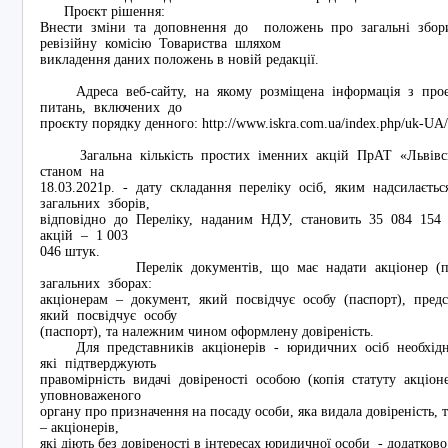
Проєкт рішення:
Внести зміни та доповнення до положень про загальні збори
ревізійну комісію Товариства шляхом
викладення даних положень в новій редакції.
Адреса веб-сайту, на якому розміщена інформація з про
питань, включених до
проєкту порядку денного: http://www.iskra.com.ua/index.php/uk-UA
Загальна кількість простих іменних акцій ПрАТ «Львівсь
станом на
18.03.2021р. - дату складання переліку осіб, яким надсилаєт
загальних зборів,
відповідно до Переліку, наданим НДУ, становить 35 084 154 
акцій – 1 003
046 штук.
Перелік документів, що має надати акціонер (предст
загальних зборах:
акціонерам – документ, який посвідчує особу (паспорт), пред
який посвідчує особу
(паспорт), та належним чином оформлену довіреність.
Для представників акціонерів - юридичних осіб необхідно
які підтверджують
правомірність видачі довіреності особою (копія статуту акціо
уповноваженого
органу про призначення на посаду особи, яка видала довіреність,
– акціонерів,
які діють без довіреності в інтересах юридичної особи - додатков