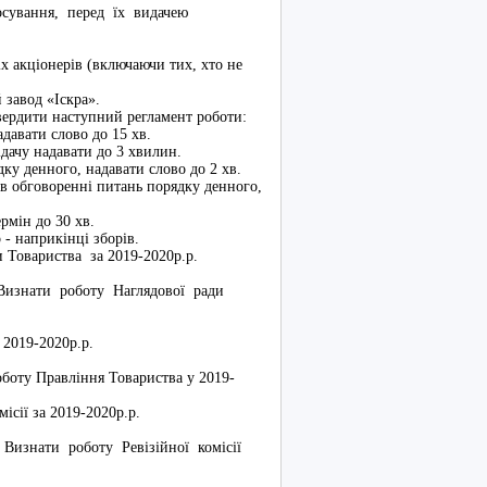
лосування, перед їх видачею
 акціонерів (включаючи тих, хто не
й завод «Іскра».
вердити наступний регламент роботи:
адавати слово до 15 хв.
ідачу надавати до 3 хвилин.
ку денного, надавати слово до 2 хв.
в обговоренні питань порядку денного,
рмін до 30 хв.
о - наприкінці зборів.
ди Товариства за 2019-2020р.р.
 Визнати роботу Наглядової ради
 2019-2020р.р.
оботу Правління Товариства у 2019-
ісії за 2019-2020р.р.
. Визнати роботу Ревізійної комісії