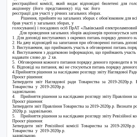
реєстраційної комісії, який видає відповідні бюлетені для го
акціонеру (його представнику) під час його
реєстрації для участі у річних загальних зборах.
Рішення, прийняте на загальних зборах є обов'язковим для всіх
брав участі у загальних зборах, у
голосуванні) і посадових осіб ПрАТ «Львівський електролампови
Для проведення загальних зборів акціонерів пропонується зат
1. Для доповіді виступаючих з окремих питань порядку денного н
2. На дачу відповідей на запитання при обговоренні питань допов
3. Виступаючим, що приймають участь в обговоренні питань поряд
4. Виступаючим з додатковою інформацією, що приймають участь 
надавати слово до 2 хв.
5. Обговорення кожного питання порядку денного проводити в те
6. Відповіді на питання, які не стосуються питань порядку денног
4.Прийняття рішення за наслідками розгляду звіту Наглядової Ра
Проєкт рішення:
Затвердити звіт Наглядової ради Товариства за 2019-2020р.р.
Товариства у 2019-2020р.р.
задовільною.
4. Прийняття рішення за наслідками розгляду звіту Правління за
Проєкт рішення:
Затвердити звіт Правління Товариства за 2019-2020р.р. Визнати р
2020р.р. задовільною.
5. Прийняття рішення за наслідками розгляду звіту Ревізійної ком
Проєкт рішення:
Затвердити звіт Ревізійної комісії Товариства за 2019-2020р.р
Товариства у 2019-2020р.р.
задовільною.