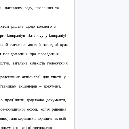
, наглядову раду, правління та
єктом рішень щодо кожного з
/pro-kompaniyu-iskra/novyny-kompaniyi
кий електроламповий завод «Іскра»
ься повідомлення про проведення
штук, загальна кількість голосуючих
авник акціонера) для участі у
ставникам акціонерів – документ,
 пред’явити додатково документи,
нера-юридичної особи, копія рішення
 тощо); для керівників юридичних осіб
о документи, які підтверджують