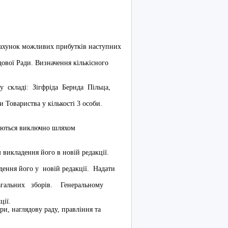
рахунок можливих прибутків наступних
ової Ради. Визначення кількісного
 складі: Зігфріда Бернда Пільца,
и Товариства у кількості 3 особи.
раються виключно шляхом
.
 викладення його в новій редакції.
дення його у новій редакції. Надати
агальних зборів. Генеральному
ції.
ри, наглядову раду, правління та