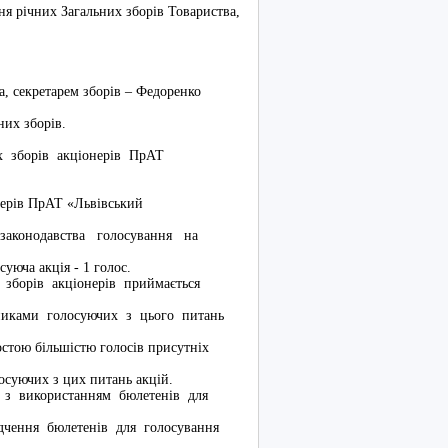
я річних Загальних зборів Товариства,
, секретарем зборів – Федоренко
них зборів.
х зборів акціонерів ПрАТ
нерів ПрАТ «Львівський
конодавства голосування на
уюча акція - 1 голос.
орів акціонерів приймається
асниками голосуючих з цього питань
остою більшістю голосів присутніх
и голосуючих з цих питань акцій.
з використанням бюлетенів для
ідчення бюлетенів для голосування