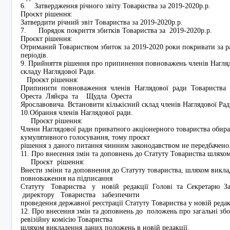
6. Затвердження річного звіту Товариства за 2019-2020р.р.
Проєкт рішення:
Затвердити річний звіт Товариства за 2019-2020р.р.
7. Порядок покриття збитків Товариства за 2019-2020р.р.
Проєкт рішення:
Отриманий Товариством збиток за 2019-2020 роки покривати за 
періодів.
9. Прийняття рішення про припинення повноважень членів Нагляд
складу Наглядової Ради.
Проєкт рішення:
Припинити повноваження членів Наглядової ради Товариства у
Ореста Ляйєра та Щудла Ореста
Ярославовича. Встановити кількісний склад членів Наглядової Рад
10.Обрання членів Наглядової ради.
Проєкт рішення:
Члени Наглядової ради приватного акціонерного товариства оби
кумулятивного голосування, тому проєкт
рішення з даного питання чинним законодавством не передбачено
11. Про внесення змін та доповнень до Статуту Товариства шляхом
Проєкт рішення:
Внести зміни та доповнення до Статуту товариства, шляхом викла
повноваження на підписання
Статуту Товариства у новій редакції Голові та Секретарю З
директору Товариства забезпечити
проведення державної реєстрації Статуту Товариства у новій редак
12. Про внесення змін та доповнень до положень про загальні збо
ревізійну комісію Товариства
шляхом викладення даних положень в новій редакції.