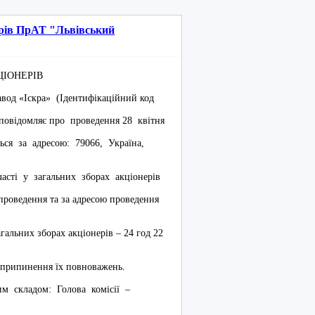
ерів ПрАТ "Львівський
ЦІОНЕРІВ
вод «Іскра» (Ідентифікаційний код
4 повідомляє про проведення 28 квітня
ться за адресою: 79066, Україна,
часті у загальних зборах акціонерів
проведення та за адресою проведення
агальних зборах акціонерів – 24 год 22
о припинення їх повноважень.
им складом: Голова комісії –