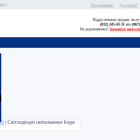
СКРА"
Про компанію
Де купити?
Відділ оптових продаж: пн-пт
(032) 245-43-31
або
(067
Не додзвонились?
Замовити зворотн
65
| Світлодіодні світильники Іскра