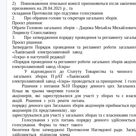
2) Повноваження лічильної комісії припиняються після закінченн
призначених на 28.04.2021 р., та
складання Протоколів про підсумки голосування.
2. Про обрання голови та секретаря загальних зборів.
Проєкт рішення:
Обрати Головою загальних зборів – Дацюка Михайла Михайловича
Людмилу Станіславівну.
3. Про затвердження порядку проведення та регламенту загаль
Проєкт рішення:
Затвердити Порядок проведення та регламент роботи загальни
«Львівський електроламповий завод
«Іскра» в наступній редакції:
«Порядок проведення та регламент роботи загальних зборів акціо
електроламповий завод «Іскра»
У відповідності до Статуту Товариства та чинного за
загальних зборах П рАТ «Львівський
електроламповий завод «Іскра» проводиться за принципом: 1 голос
Рішення з питання №10 Порядку денного цих Загальних зб
більш як трьома чвертями голосів
акціонерів, які зареєструвалися для участі у зборах та є вл
акцій. Рішення з усіх решти питань
порядку денного цих Загальних зборів акціонерів приймається пр
акціонерів (їх представників) , що
зареєструвалися для участі у загальних зборах та є власникам
Голосування з усіх питань порядку денного здійснюється 
голосування. Форма та текст такого
бюлетеня були затверджені Протоколом Наглядової ради. Засв
здійснюється підписом члена