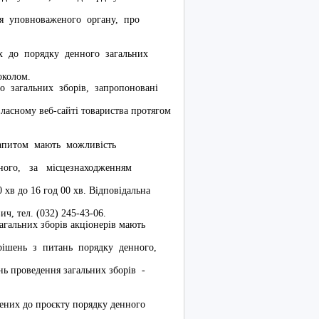
ня уповноваженого органу, про
 до порядку денного загальних
токолом.
загальних зборів, запропоновані
власному веб-сайті товариства протягом
апитом мають можливість
ного, за місцезнаходженням
0 хв до 16 год 00 хв. Відповідальна
ч, тел. (032) 245-43-06.
льних зборів акціонерів мають
рішень з питань порядку денного,
ень проведення загальних зборів -
ених до проєкту порядку денного