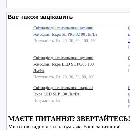
Вас також зацікавить
Світлодіодні світильники вуличні
С
консольні Іскра SL РК6/02 90 Лм/Вт
к
Потужність, Вт: 20, 30, 50, 100, 150
П
Світлодіодні світильники вуличні
С
консольні Іскра LED SL P6/03 100
1
Лм/Вт
П
Потужність, Вт: 20, 30, 50, 80, 100
Світлодіодні світильники паркові
С
Іскра LED SLP 130 Лм/Вт
а
Потужність, Вт:
І
П
МАЄТЕ ПИТАННЯ? ЗВЕРТАЙТЕСЬ
Ми готові відповісти на будь-які Ваші запитання!