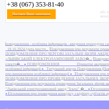
+38 (067) 353-81-40
або з
Поставте Ваше запитання
мене
повідомлення - особлива інформація - введення процедури са
18.10.2024 (дата реєстр...
Повідомлення про результати пров
ПОВІДОМЛЕННЯ ПРО ЧЕРГОВІ ЗАГАЛЬНІ ЗБОРИ АКЦ
«ЛЬВІВСЬКИЙ ЕЛЕКТРОЛАМПОВИЙ ЗАВО�...
Повідомл
електр�...
»
ПОВІДОМЛЕННЯ Приватне акціонерне това
особливої інформації
»
Титульний аркуш Повідомлення (Повід
про виникнення особливої інформації
»
Повідомлення про п
ПОВІДОМЛЕННЯ ПРО ПРОВЕДЕННЯ ЗАГАЛЬНИХ ЗБОРІВ 
Повідомлення про результати проведення Загальних зборів а
"Львівський електроламповий завод "Іскра" �...
»
Оголошення
»
Оголошення про проведення конкурсу з відбору суб'єктів ауд
Your are currently browsing this site wi