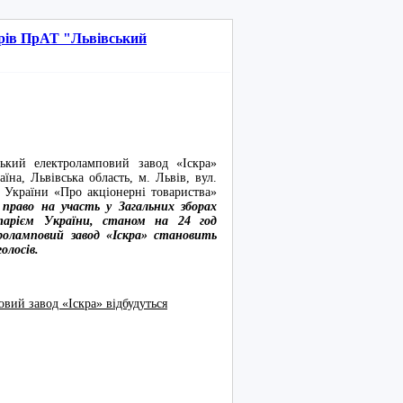
ерів ПрАТ "Львівський
ектроламповий завод «Іскра»
їна, Львівська область, м. Львів, вул.
у України «Про акціонерні товариства»
 право на участь у Загальних зборах
итарієм України, станом на 24 год
троламповий завод «Іскра» становить
голосів.
вий завод «Іскра» відбудуться