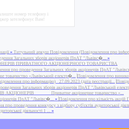
алиште номер телефону і
джер зателефонує Вам!
нації
»
Титульний аркуш Повідомлення (Повідомлення про інфо
едення Загальних зборів акціонерів ПрАТ "Львівс�...
»
ІОНЕРІВ ПРИВАТНОГО АКЦІОНЕРНОГО ТОВАРИСТВА
ення про проведення Загальних зборів акціонерів ПрАТ "Львівс
риство «Львівський електр�...
Повідомлення про виник
омлення про інформацію) 27.09.2023 (дата реєстрації...
Повід
роведення Загальних зборів акціонерів ПрАТ "Львівський елект
АКЦІОНЕРІВ Приватне акціонерне товариство «...
кціонерів ПрАТ "Львівс�...
»
Повідомлення про кількість акцій
 про проведення конкурсу з відбору суб'єктів аудиторської діяльн
иторської діяльності 1 ...
»
th Internet Explorer 6 (IE6).