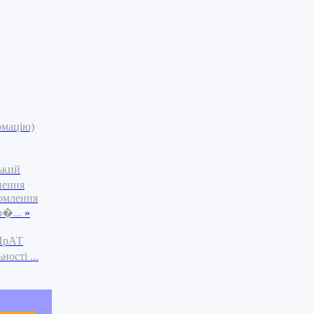
рмацію)
ький
нення
омлення
р�...
»
 ПрАТ
ості ...