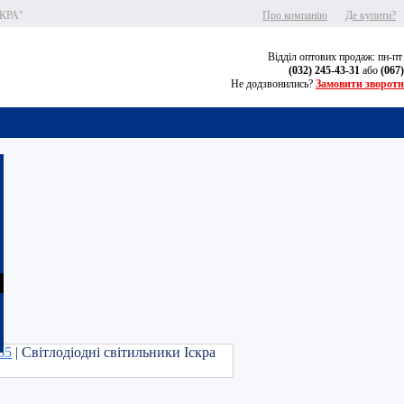
СКРА"
Про компанію
Де купити?
Відділ оптових продаж: пн-пт
(032) 245-43-31
або
(067
Не додзвонились?
Замовити зворотн
65
| Світлодіодні світильники Іскра