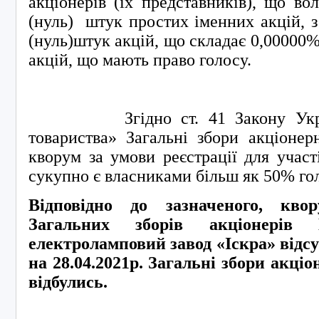
акціонерів (їх представників), що во
(нуль) штук простих іменних акцій, 
(нуль)штук акцій, що складає 0,00000% 
акцій, що мають право голосу.
Згідно ст. 41 Закону Україн
товариства» Загальні збори акціонер
кворум за умови реєстрації для участі
сукупно є власниками більш як 50% го
Відповідно до зазначеного, кво
Загальних зборів акціонерів
електроламповий завод «Іскра» відсу
на 28.04.2021р. Загальні збори акціо
відбулись.