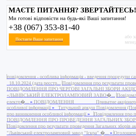
МАЄТЕ ПИТАННЯ? ЗВЕРТАЙТЕСЬ
Ми готові відповісти на будь-які Ваші запитання!
+38 (067) 353-81-40
або з
Поставте Ваше запитання
мене
повідомлення - особлива інформація - введення процедури са
18.10.2024 (дата реєстр...
Повідомлення про результати пров
ПОВІДОМЛЕННЯ ПРО ЧЕРГОВІ ЗАГАЛЬНІ ЗБОРИ АКЦ
«ЛЬВІВСЬКИЙ ЕЛЕКТРОЛАМПОВИЙ ЗАВО�...
Повідомл
електр�...
»
ПОВІДОМЛЕННЯ Приватне акціонерне това
особливої інформації
»
Титульний аркуш Повідомлення (Повід
про виникнення особливої інформації
»
Повідомлення про п
ПОВІДОМЛЕННЯ ПРО ПРОВЕДЕННЯ ЗАГАЛЬНИХ ЗБОРІВ 
Повідомлення про результати проведення Загальних зборів а
"Львівський електроламповий завод "Іскра" �...
»
Оголошення