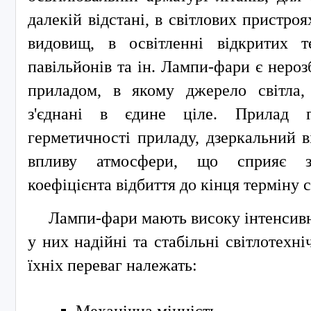
далекій відстані, в світлових пристро
видовищ, в освітленні відкритих те
павільйонів та ін. Лампи-фари є неро
приладом, в якому джерело світла, 
з'єднані в єдине ціле. Прилад г
герметичності приладу, дзеркальний в
впливу атмосфери, що сприяє з
коефіцієнта відбиття до кінця терміну 
Лампи-фари мають високу інтенсивні
у них надійні та стабільні світлотехн
їхніх переваг належать: