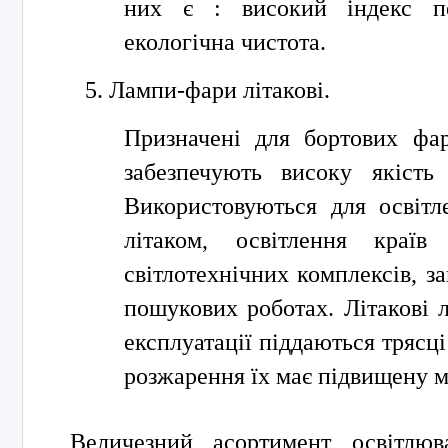
них є : високий індекс пе
екологічна чистота.
Лампи-фари літакові.
Призначені для бортових фар
забезпечують високу якість 
Використовуються для освітл
літаком, освітлення країв
світлотехнічних комплексів, за
пошукових роботах. Літакові 
експлуатації піддаються трясці 
розжарення їх має підвищену м
Величезний асортимент освітлюв