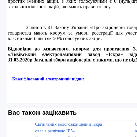
простих іменних акцій, з яких голосуючими є 0 (нуль)шт
загальної кількості акцій, що мають право голосу.
Згідно ст. 41 Закону України «Про акціонерні товарис
товариства мають кворум за умови реєстрації для участ
власниками більш як 50% голосуючих акцій.
Відповідно до зазначеного, кворум для проведення З
«Львівський електроламповий завод «Іскра» ві
31.03.2020р.Загальні збори акціонерів, є такими, що не від
Кваліфікований електронний підпис
Вас також зацікавить
Світильник вологозахищений Іскра
С
овал з решіткою IP54
о