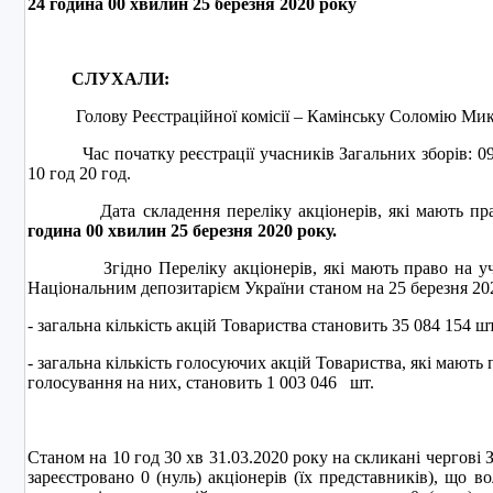
24 година 00 хвилин 2
5
березня 2020 року
СЛУХАЛИ:
Голову Реєстраційної комісії – Камінську Соломію Микол
Час початку реєстрації учасників Загальних зборів: 09 го
10 год 20 год.
Дата складення переліку акціонерів, які мають право
година 00 хвилин
2
5
березня
20
20
року.
Згідно Переліку акціонерів, які мають право на участ
Національним депозитарієм України станом на 25 березня 202
- загальна кількість акцій Товариства становить 35 084 154 шт
- загальна кількість голосуючих акцій Товариства, які мають 
голосування на них, становить 1 003 046 шт.
Станом на 10 год 30 хв 31.03.2020 року на скликані чергові 
зареєстровано 0 (нуль) акціонерів (їх представників), що 