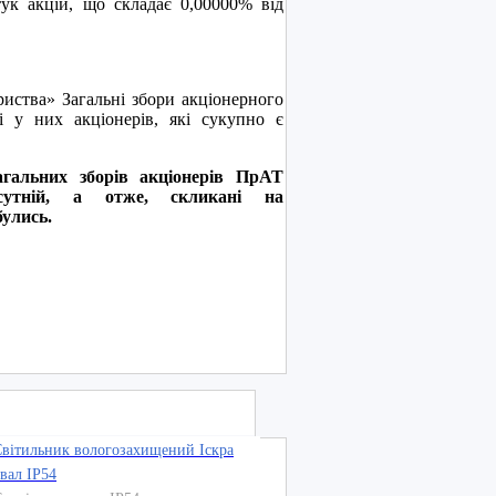
ук акцій, що складає 0,00000% від
тва» Загальні збори акціонерного
і у них акціонерів, які сукупно є
агальних зборів акціонерів ПрАТ
дсутній, а отже, скликані на
булись.
вітильник вологозахищений Іскра
вал IP54