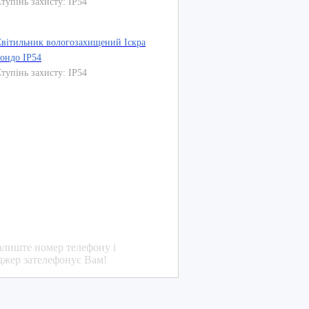
тупінь захисту: IP54
вітильник вологозахищений Іскра
ондо IP54
тупінь захисту: IP54
!
алиште номер телефону і
джер зателефонує Вам!