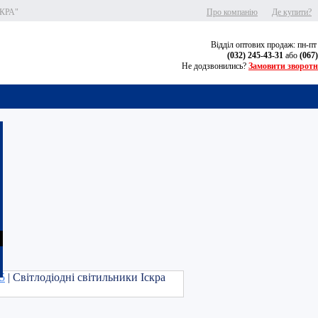
СКРА"
Про компанію
Де купити?
Відділ оптових продаж: пн-пт
(032) 245-43-31
або
(067
Не додзвонились?
Замовити зворотн
5
| Світлодіодні світильники Іскра