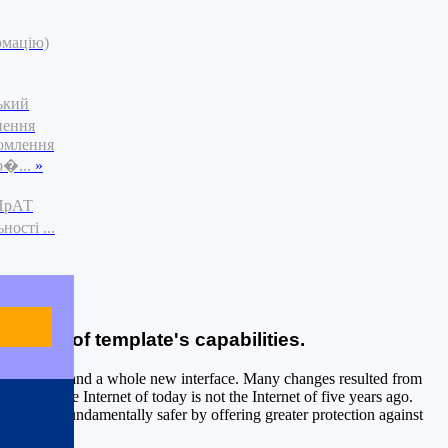
рмацію)
ький
нення
омлення
р�...
»
 ПрАТ
ості ...
 of all of template's capabilities.
capabilities, and a whole new interface. Many changes resulted from
urity. The Internet of today is not the Internet of five years ago.
g the web fundamentally safer by offering greater protection against