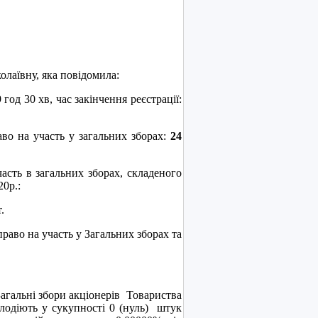
аївну, яка повідомила:
д 30 хв, час закінчення реєстрації:
 на участь у загальних зборах:
24
ь в загальних зборах, складеного
0р.:
.
право на участь у Загальних зборах та
Загальні збори акціонерів Товариства
володіють у сукупності 0 (нуль) штук