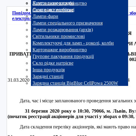
Лампи газорозрядні
Картонажне виробництво
Лампи автомобільні
Скло рідке натрієве
Повідомлення про результати проведення Загальних зб
Лампи-фари
електроламповий завод "Іскра"
Лампи спеціального призначення
Лампи розжарювання (архів)
ПОВІДОМЛЕННЯ
Світильники промислові
Комплектуючі для ламп - цоколі, колби
ПРО ЧЕРГОВІ ЗАГАЛЬНІ ЗБОРИ 
Картонажне виробництво
ПРИВАТНОГО АКЦІОНЕРНОГО ТОВАРИСТВА «ЛЬ
Групове пакування продукції
ЗАВОД «ІСКРА» (ЄДРПО 002
Скло рідке натрієве
Інша продукція
Зарядні станції
31.03.2020 року м. Львів, 79066, вул. Вулецька, 14
Зарядна станція BigBlue CellPowa 2500W
Дата, час і місце запланованого проведення загальних з
31 березня 2020 року о 10:30, 79066, м. Львів, Вулец
(початок реєстрації акціонерів для участі у зборах о 09:30,
Дата складення переліку акціонерів, які мають право на у