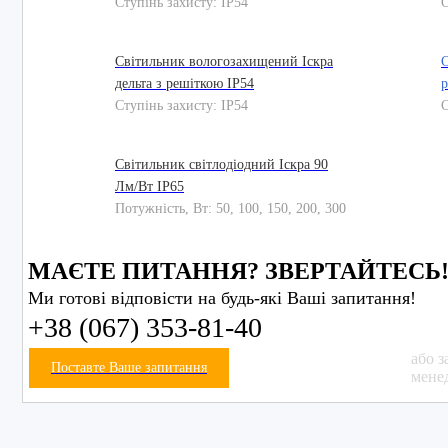
Ступінь захисту: IP54
С
Світильник вологозахищений Іскра
С
дельта з решіткою IP54
р
Ступінь захисту: IP54
С
Світильник світлодіодний Іскра 90
Лм/Вт IP65
Потужність, Вт: 50, 100, 150, 200, 300
МАЄТЕ ПИТАННЯ? ЗВЕРТАЙТЕСЬ
Ми готові відповісти на будь-які Ваші запитання!
+38 (067) 353-81-40
або з
Поставте Ваше запитання
мене