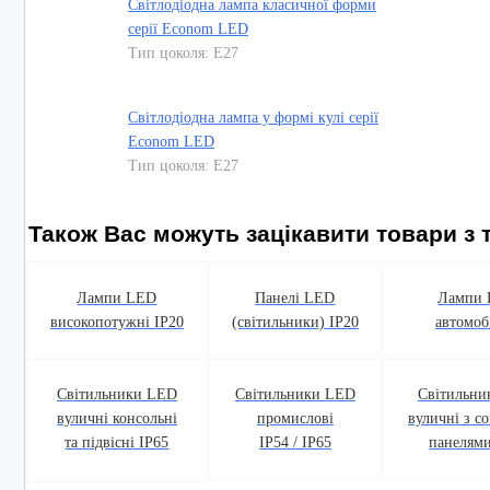
Світлодіодна лампа класичної форми
серії Econom LED
Тип цоколя: E27
Світлодіодна лампа у формі кулі серії
Econom LED
Тип цоколя: E27
Також Вас можуть зацікавити товари з т
Лампи LED
Панелі LED
Лампи
високопотужні IP20
(світильники) IP20
автомоб
Світильники LED
Світильники LED
Світильни
вуличні консольні
промислові
вуличні з с
та підвісні IP65
IP54 / IP65
панелями