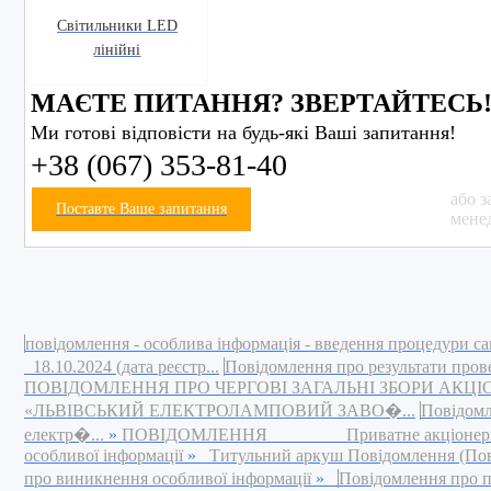
Світильники LED
лінійні
МАЄТЕ ПИТАННЯ? ЗВЕРТАЙТЕСЬ
Ми готові відповісти на будь-які Ваші запитання!
+38 (067) 353-81-40
або з
Поставте Ваше запитання
мене
повідомлення - особлива інформація - введення процедури са
18.10.2024 (дата реєстр...
Повідомлення про результати пров
ПОВІДОМЛЕННЯ ПРО ЧЕРГОВІ ЗАГАЛЬНІ ЗБОРИ АКЦ
«ЛЬВІВСЬКИЙ ЕЛЕКТРОЛАМПОВИЙ ЗАВО�...
Повідомл
електр�...
»
ПОВІДОМЛЕННЯ Приватне акціонерне това
особливої інформації
»
Титульний аркуш Повідомлення (Повід
про виникнення особливої інформації
»
Повідомлення про п