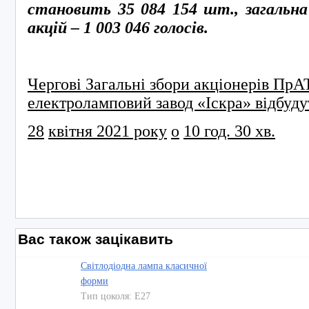
становить 35 084 154 шт., загальна
акцій – 1
003 046 голосів.
Чергові Загальні збори акціонерів ПрА
електроламповий завод «Іскра» відбуду
28
квітня
20
21
року
о
10
год. 30 хв.
Вас також зацікавить
Світлодіодна лампа класичної
форми
Тип цоколя: E27