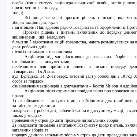
особи (копія статуту акціонера-юридичної особи, копія рішен
призначення на посаду,
тощо).
Всі вище зазначені проєкти рішень з питань, включених
зборів акціонерів, були
підготовлені Наглядовою радою Товариства та оформленні її Про
Проєкти рішень з питань, включених до порядку денного 
акціонерами, які володіють
більш як 5 відсотками акцій товариства, мають розміщуватися на 
двох робочих днів
після їх отримання товариством.
Акціонери під час підготовки до загальних зборів за з
ознайомитись з документами,
необхідними для прийняття рішень з питань порядку ден
Товариства (м.Львів,
вул..Вулецька, 14, 2-й поверх, актовий зал) у робочі дні з 10 год 0
особа за порядок
ознайомлення акціонерів з документами – Костів Мирон Андрійови
Акціонери після отримання повідомлення про проведення зага
право:
1) ознайомитися з документами, необхідними для прийняття 
за місцезнаходженням
товариства у робочі дні, робочий час та в доступному місці, а в д
також у місці їх
проведення у строк до дати проведення загальних зборів;
2) надсилати письмові запитання Товариству щодо питань, включ
загальних зборів та
порядку денного загальних зборів у строк до дати проведення зага