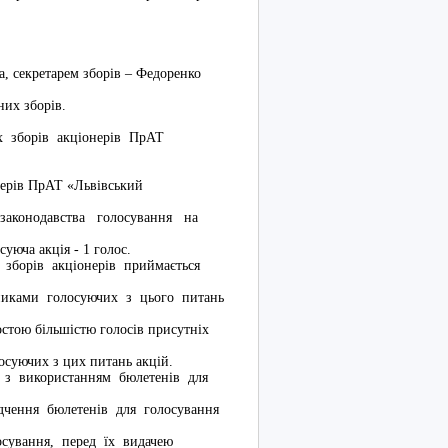
, секретарем зборів – Федоренко
них зборів.
х зборів акціонерів ПрАТ
нерів ПрАТ «Львівський
конодавства голосування на
уюча акція - 1 голос.
орів акціонерів приймається
асниками голосуючих з цього питань
остою більшістю голосів присутніх
и голосуючих з цих питань акцій.
з використанням бюлетенів для
ідчення бюлетенів для голосування
лосування, перед їх видачею