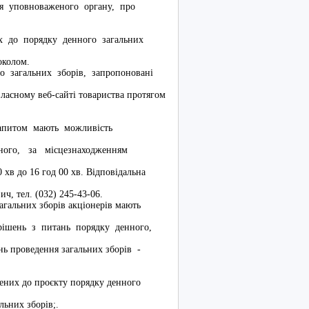
ня уповноваженого органу, про
 до порядку денного загальних
токолом.
загальних зборів, запропоновані
власному веб-сайті товариства протягом
апитом мають можливість
ного, за місцезнаходженням
0 хв до 16 год 00 хв. Відповідальна
ч, тел. (032) 245-43-06.
льних зборів акціонерів мають
рішень з питань порядку денного,
ень проведення загальних зборів -
ених до проєкту порядку денного
льних зборів;.