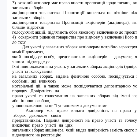
3) кожний акціонер має право внести пропозиції щодо питань, в
загальних зборів
акціонерного товариства. Пропозиції вносяться не пізніше н
загальних зборів
акціонерного товариства Пропозиції акціонерів (акціонера), 
більше відсотків
голосуючих акцій, підлягають обов'язковому включенню до проєкт
4) оскаржити рішення товариства про відмову у включенні його 
до суду.
Для участі у загальних зборах акціонерам потрібно зареєструв
комісії документ,
який посвідчує особу, представникам акціонерів – документ,
чином підтверджує
їхні повноваження на участь у загальних зборах акціонерів (довіре
участі та голосування
на загальних зборах, видана фізичною особою, посвідчуєтьс
особами, які вчиняють
нотаріальні дії, а також може посвідчуватися депозитарною
порядку. Довіреність на
право участі та голосування на загальних зборах від імені ю
або іншою особою,
уповноваженою на це її установчими документами.
Акціонер має право видати довіреність на право уча
зборах декільком своїм
представникам. Надання довіреності на право участі та голос
виключає право участі на цих
загальних зборах акціонера, який видав довіреність замість свого 
відведеного на реєстрацію