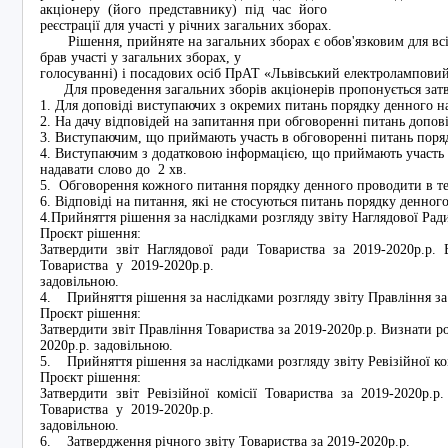
акціонеру (його представнику) під час його
реєстрації для участі у річних загальних зборах.
Рішення, прийняте на загальних зборах є обов'язковим для всіх
брав участі у загальних зборах, у
голосуванні) і посадових осіб ПрАТ «Львівський електролампови
Для проведення загальних зборів акціонерів пропонується зат
1. Для доповіді виступаючих з окремих питань порядку денного н
2. На дачу відповідей на запитання при обговоренні питань допов
3. Виступаючим, що приймають участь в обговоренні питань поряд
4. Виступаючим з додатковою інформацією, що приймають участь 
надавати слово до 2 хв.
5. Обговорення кожного питання порядку денного проводити в те
6. Відповіді на питання, які не стосуються питань порядку денног
4.Прийняття рішення за наслідками розгляду звіту Наглядової Ра
Проєкт рішення:
Затвердити звіт Наглядової ради Товариства за 2019-2020р.р.
Товариства у 2019-2020р.р.
задовільною.
4. Прийняття рішення за наслідками розгляду звіту Правління за
Проєкт рішення:
Затвердити звіт Правління Товариства за 2019-2020р.р. Визнати р
2020р.р. задовільною.
5. Прийняття рішення за наслідками розгляду звіту Ревізійної ком
Проєкт рішення:
Затвердити звіт Ревізійної комісії Товариства за 2019-2020р.р
Товариства у 2019-2020р.р.
задовільною.
6. Затвердження річного звіту Товариства за 2019-2020р.р.