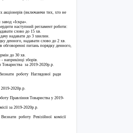
 акціонерів (включаючи тих, хто не
й завод «Іскра».
вердити наступний регламент роботи:
адавати слово до 15 хв.
ідачу надавати до 3 хвилин.
ку денного, надавати слово до 2 хв.
в обговоренні питань порядку денного,
рмін до 30 хв.
о - наприкінці зборів.
ди Товариства за 2019-2020р.р.
 Визнати роботу Наглядової ради
 2019-2020р.р.
оботу Правління Товариства у 2019-
ісії за 2019-2020р.р.
. Визнати роботу Ревізійної комісії