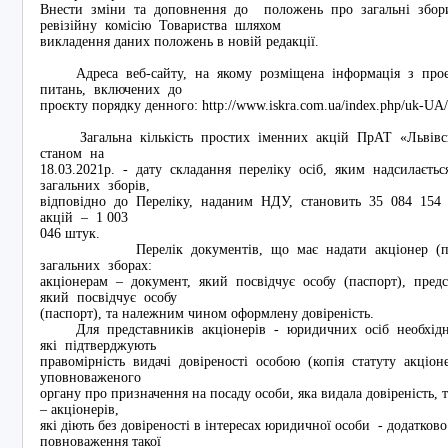
Внести зміни та доповнення до положень про загальні збори
ревізійну комісію Товариства шляхом
викладення даних положень в новій редакції.
Адреса веб-сайту, на якому розміщена інформація з про
питань, включених до
проєкту порядку денного: http://www.iskra.com.ua/index.php/uk-UA
Загальна кількість простих іменних акцій ПрАТ «Львівсь
станом на
18.03.2021р. - дату складання переліку осіб, яким надсилаєт
загальних зборів,
відповідно до Переліку, наданим НДУ, становить 35 084 154 
акцій – 1 003
046 штук.
Перелік документів, що має надати акціонер (предст
загальних зборах:
акціонерам – документ, який посвідчує особу (паспорт), пред
який посвідчує особу
(паспорт), та належним чином оформлену довіреність.
Для представників акціонерів - юридичних осіб необхідно
які підтверджують
правомірність видачі довіреності особою (копія статуту акціо
уповноваженого
органу про призначення на посаду особи, яка видала довіреність,
– акціонерів,
які діють без довіреності в інтересах юридичної особи - додатков
повноваження такої