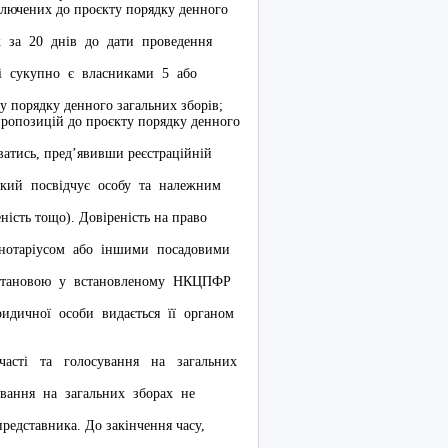
ключених до проєкту порядку денного
іж за 20 днів до дати проведення
які сукупно є власниками 5 або
у порядку денного загальних зборів;
пропозицій до проєкту порядку денного
атись, пред’явивши реєстраційній
 який посвідчує особу та належним
ність тощо). Довіреність на право
я нотаріусом або іншими посадовими
 установою у встановленому НКЦПФР
ридичної особи видається її органом
сті та голосування на загальних
ування на загальних зборах не
представника. До закінчення часу,