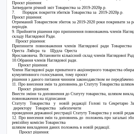
Проєкт рішення:
Затвердити річний звіт Товариства за 2019-2020р.р.
7. Порядок покриття збитків Товариства за 2019-2020р.р.
Проєкт рішення:
Отриманий Товариством збиток за 2019-2020 роки покривати за 
періодів.
9. Прийняття рішення про припинення повноважень членів Нагляд
складу Наглядової Ради.
Проєкт рішення:
Припинити повноваження членів Наглядової ради Товариства у
Ореста Ляйєра та Щудла Ореста
Ярославовича. Встановити кількісний склад членів Наглядової Рад
10.Обрання членів Наглядової ради.
Проєкт рішення:
Члени Наглядової ради приватного акціонерного товариства оби
кумулятивного голосування, тому проєкт
рішення з даного питання чинним законодавством не передбачено
11. Про внесення змін та доповнень до Статуту Товариства шляхом
Проєкт рішення:
Внести зміни та доповнення до Статуту товариства, шляхом викла
повноваження на підписання
Статуту Товариства у новій редакції Голові та Секретарю З
директору Товариства забезпечити
проведення державної реєстрації Статуту Товариства у новій редак
12. Про внесення змін та доповнень до положень про загальні збо
ревізійну комісію Товариства
шляхом викладення даних положень в новій редакції.
Проєкт рішення: