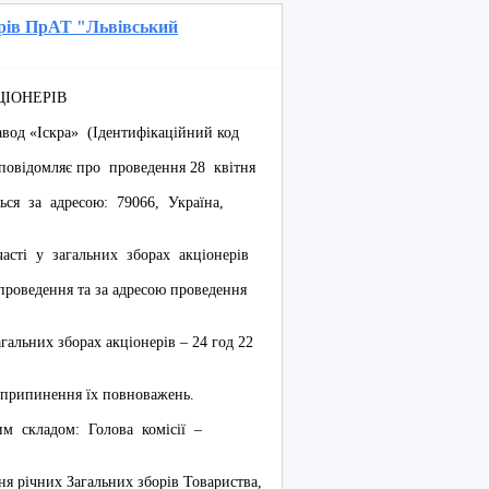
ерів ПрАТ "Львівський
ЦІОНЕРІВ
вод «Іскра» (Ідентифікаційний код
4 повідомляє про проведення 28 квітня
ться за адресою: 79066, Україна,
часті у загальних зборах акціонерів
проведення та за адресою проведення
агальних зборах акціонерів – 24 год 22
о припинення їх повноважень.
им складом: Голова комісії –
я річних Загальних зборів Товариства,