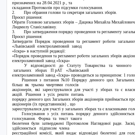
призначених на 28.04.2021 р., та
складання Протоколів про підсумки голосування.
2. Про обрання голови та секретаря загальних зборів.
Проєкт рішення:
Обрати Головою загальних зборів – Дацюка Михайла Михайловича
Людмилу Станіславівну.
3. Про затвердження порядку проведення та регламенту загаль
Проєкт рішення:
Затвердити Порядок проведення та регламент роботи загальни
«Львівський електроламповий завод
«Іскра» в наступній редакції:
«Порядок проведення та регламент роботи загальних зборів акціо
електроламповий завод «Іскра»
У відповідності до Статуту Товариства та чинного за
загальних зборах П рАТ «Львівський
електроламповий завод «Іскра» проводиться за принципом: 1 голос
Рішення з питання №10 Порядку денного цих Загальних зб
більш як трьома чвертями голосів
акціонерів, які зареєструвалися для участі у зборах та є вл
акцій. Рішення з усіх решти питань
порядку денного цих Загальних зборів акціонерів приймається пр
акціонерів (їх представників) , що
зареєструвалися для участі у загальних зборах та є власникам
Голосування з усіх питань порядку денного здійснюється 
голосування. Форма та текст такого
бюлетеня були затверджені Протоколом Наглядової ради. Засв
здійснюється підписом члена
реєстраційної комісії, який видає відповідні бюлетені для го