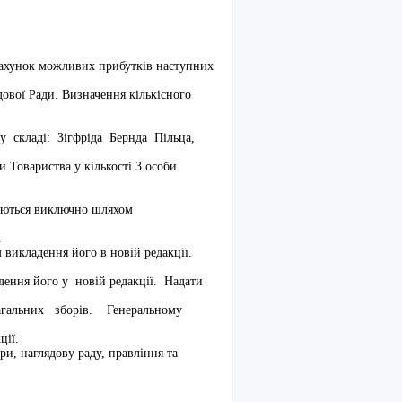
рахунок можливих прибутків наступних
ової Ради. Визначення кількісного
 складі: Зігфріда Бернда Пільца,
и Товариства у кількості 3 особи.
раються виключно шляхом
.
 викладення його в новій редакції.
дення його у новій редакції. Надати
агальних зборів. Генеральному
ції.
ри, наглядову раду, правління та