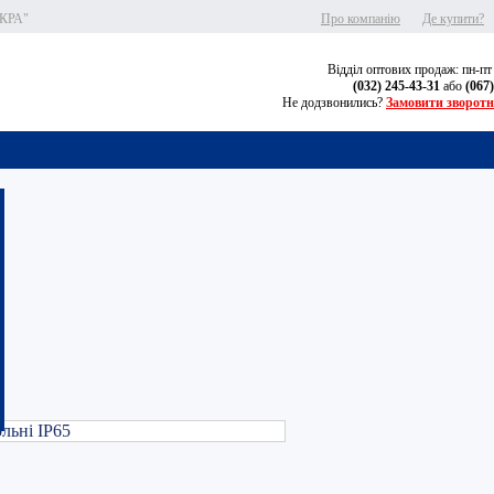
СКРА"
Про компанію
Де купити?
Відділ оптових продаж: пн-пт
(032) 245-43-31
або
(067
Не додзвонились?
Замовити зворотн
льні IP65