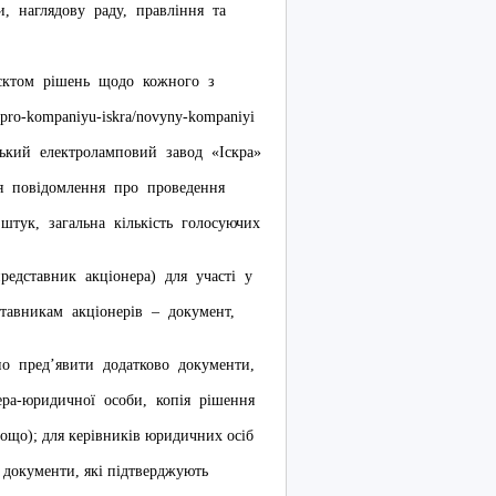
, наглядову раду, правління та
єктом рішень щодо кожного з
/pro-kompaniyu-iskra/novyny-kompaniyi
кий електроламповий завод «Іскра»
ься повідомлення про проведення
штук, загальна кількість голосуючих
авник акціонера) для участі у
ставникам акціонерів – документ,
 пред’явити додатково документи,
нера-юридичної особи, копія рішення
 тощо); для керівників юридичних осіб
о документи, які підтверджують