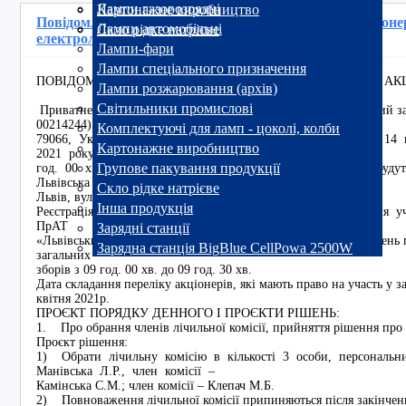
Лампи газорозрядні
Картонажне виробництво
Повідомлення про проведення Загальних зборів акціон
Лампи автомобільні
Скло рідке натрієве
електроламповий завод "Іскра"
Лампи-фари
Лампи спеціального призначення
ПОВІДОМЛЕННЯ ПРО ПРОВЕДЕННЯ ЗАГАЛЬНИХ ЗБОРІВ АК
Лампи розжарювання (архів)
Світильники промислові
Приватне акціонерне товариство «Львівський електроламповий за
00214244)
Комплектуючі для ламп - цоколі, колби
79066, Україна, Львівська область, м. Львів, вул. Вулецька, 1
Картонажне виробництво
2021 року о 10
Групове пакування продукції
год. 00 хв. чергових загальних зборів акціонерів, які відбуду
Львівська область, м.
Скло рідке натрієве
Львів, вул. Вулецька, 14, 2-ий поверх, актовий зал.
Інша продукція
Реєстрація акціонерів (їх представників), які прибудуть для у
ПрАТ
Зарядні станції
«Львівський електроламповий завод «Іскра», проводиться у день 
Зарядна станція BigBlue CellPowa 2500W
загальних
зборів з 09 год. 00 хв. до 09 год. 30 хв.
Дата складання переліку акціонерів, які мають право на участь у з
квітня 2021р.
ПРОЄКТ ПОРЯДКУ ДЕННОГО І ПРОЄКТИ РІШЕНЬ:
1. Про обрання членів лічильної комісії, прийняття рішення пр
Проєкт рішення:
1) Обрати лічильну комісію в кількості 3 особи, персональн
Манівська Л.Р., член комісії –
Камінська С.М.; член комісії – Клепач М.Б.
2) Повноваження лічильної комісії припиняються після закінченн