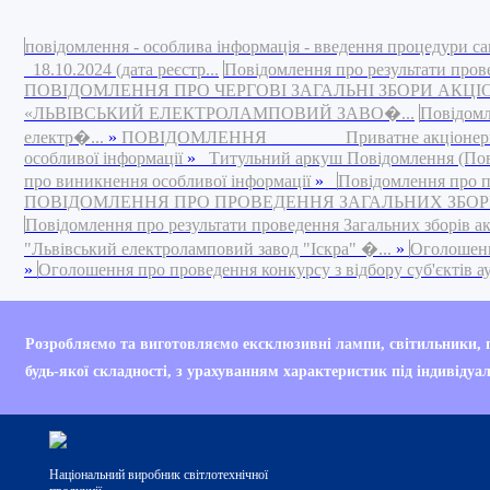
повідомлення - особлива інформація - введення процедури са
18.10.2024 (дата реєстр...
Повідомлення про результати пров
ПОВІДОМЛЕННЯ ПРО ЧЕРГОВІ ЗАГАЛЬНІ ЗБОРИ АКЦ
«ЛЬВІВСЬКИЙ ЕЛЕКТРОЛАМПОВИЙ ЗАВО�...
Повідомл
електр�...
»
ПОВІДОМЛЕННЯ Приватне акціонерне това
особливої інформації
»
Титульний аркуш Повідомлення (Повід
про виникнення особливої інформації
»
Повідомлення про п
ПОВІДОМЛЕННЯ ПРО ПРОВЕДЕННЯ ЗАГАЛЬНИХ ЗБОРІВ 
Повідомлення про результати проведення Загальних зборів а
"Львівський електроламповий завод "Іскра" �...
»
Оголошення
»
Оголошення про проведення конкурсу з відбору суб'єктів ауд
Your are currently bro
Розробляємо та виготовляємо ексклюзивні лампи, світильники,
Internet Explorer 6 (IE
будь-якої складності, з урахуванням характеристик під індивідуа
Your current web brow
Національний виробник світлотехнічної