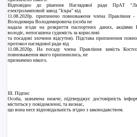
Вiдповiдно до рiшення Наглядової ради ПрАТ "Льв
електроламповий завод "Iскра" вiд
11.08.2020р. припинено повноваженя члена Правлiння - 
Володимира Володимировича (особа не
надала згоди на розкриття паспортних даних, акцiями
володiє, непогашена судимiсть за корисливi
та посадовi злочини вiдсутня). Пiдстава припинення повн
протокол наглядової ради від
11.08.2020р. На посаду члена Правлiння замiсть Костєє
повноваження якого припинились, не
призначено нiкого.
ІІІ. Підпис
Особа, зазначена нижче, підтверджує достовірність інфор
міститься у повідомленні, та визнає,
що вона несе відповідальність згідно з законодавством.