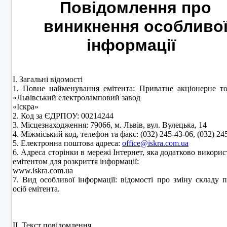
Повідомлення про
виникнення особливо
інформації
I. Загальні відомості
1. Повне найменування емітента: Приватне акціонерне т
«Львівський електроламповий завод
«Іскра»
2. Код за ЄДРПОУ: 00214244
3. Місцезнаходження: 79066, м. Львів, вул. Вулецька, 14
4. Міжміський код, телефон та факс: (032) 245-43-06, (032) 2
5. Електронна поштова адреса:
office@iskra.com.ua
6. Адреса сторінки в мережі Інтернет, яка додатково викорис
емітентом для розкриття інформації:
www.iskra.com.ua
7. Вид особливої інформації: відомості про зміну складу 
осіб емітента.
II. Текст повідомлення