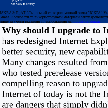
version 7 of Internet Ex
продукції
для дому та бізнесу
advantage of all of temp
ISKRA® ПрАТ "Львівський електроламповий завод "ІСКРА" Украї
Увага! Копіювати та використовувати матеріали сайту дозволяєт
лише за умови вказання гіперпосилання на
http://iskra.com.ua
Why should I upgrade to I
has redesigned Internet Exp
better security, new capabili
Many changes resulted from 
who tested prerelease versi
compelling reason to upgrad
Internet of today is not the 
are dangers that simply didn