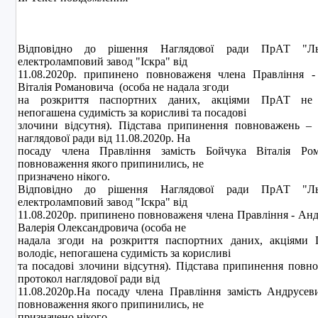
Вiдповiдно до рiшення Наглядової ради ПрАТ "Льв
електроламповий завод "Iскра" вiд
11.08.2020р. припинено повноваженя члена Правлiння -
Віталія Романовича (особа не надала згоди
на розкриття паспортних даних, акцiями ПрАТ не 
непогашена судимiсть за корисливi та посадовi
злочини вiдсутня). Пiдстава припинення повноважень – 
наглядової ради від 11.08.2020р. На
посаду члена Правлiння замiсть Бойчука Віталія Ром
повноваження якого припинились, не
призначено нiкого.
Вiдповiдно до рiшення Наглядової ради ПрАТ "Льв
електроламповий завод "Iскра" вiд
11.08.2020р. припинено повноваженя члена Правлiння - Ан
Валерiя Олександровича (особа не
надала згоди на розкриття паспортних даних, акцiями
володiє, непогашена судимiсть за корисливi
та посадовi злочини вiдсутня). Пiдстава припинення повн
протокол наглядової ради від
11.08.2020р.На посаду члена Правлiння замiсть Андрусев
повноваження якого припинились, не
призначено нiкого.