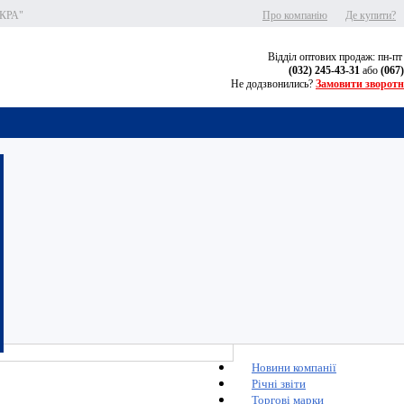
СКРА"
Про компанію
Де купити?
Відділ оптових продаж: пн-пт
(032) 245-43-31
або
(067
Не додзвонились?
Замовити зворотн
Новини компанії
Річні звіти
Торгові марки