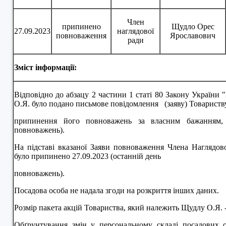
Член
припинено
Щудло Орес
27.09.2023
наглядової
повноваження
Ярославович
ради
Зміст інформації:
Відповідно до абзацу 2 частини 1 статі 80 Закону України
О.Я. було подано письмове повідомлення (заяву) Товариств
припинення його повноважень за власним бажанням, 
повноважень).
На підставі вказаної Заяви повноваження Члена Наглядов
було припинено 27.09.2023 (останній день
повноважень).
Посадова особа не надала згоди на розкриття інших даних.
Розмір пакета акцій Товариства, який належить Щудлу О.Я. 
Обґрунтування змін у персональному складі посадових ос