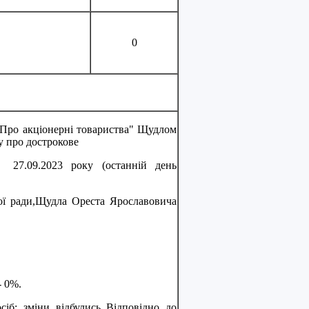
0
 "Про акціонерні товариства" Щудлом
у про дострокове
27.09.2023 року (останній день
ої ради,Щудла Ореста Ярославовича
- 0%.
іб: зміни відбулись Відповідно до