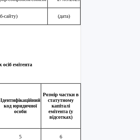
б-сайту)
(дата)
 осіб емітента
Розмір частки в
Ідентифікаційний
статутному
код юридичної
капіталі
особи
емітента (у
відсотках)
5
6