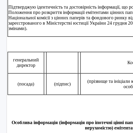
Підтверджую ідентичність та достовірність інформації, що р
Положення про розкриття інформації емітентами цінних пап
Національної комісії з цінних паперів та фондового ринку ві
зареєстрованого в Міністерстві юстиції України 24 грудня 20
змінами).
генеральний
Ко
директор
(прізвище та ініціали
(посада)
(підпис)
особ
Особлива інформація (інформація про іпотечні цінні пап
нерухомістю) емітента