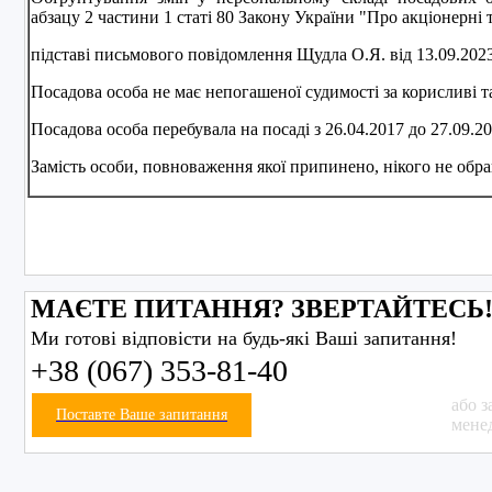
абзацу 2 частини 1 статі 80 Закону України "Про акціонерні 
підставі письмового повідомлення Щудла О.Я. від 13.09.2023
Посадова особа не має непогашеної судимостi за корисливi т
Посадова особа перебувала на посадi з 26.04.2017 до 27.09.20
Замість особи, повноваження якої припинено, нікого не обр
МАЄТЕ ПИТАННЯ? ЗВЕРТАЙТЕСЬ
Ми готові відповісти на будь-які Ваші запитання!
+38 (067) 353-81-40
або з
Поставте Ваше запитання
мене