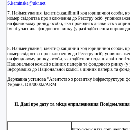
S.kaminska@ukr.net
7. Найменування, ідентифікаційний код юридичної особи, кра
номер свідоцтва про включення до Реєстру осіб, уповноваже
на фондовому ринку, особи, яка проводить діяльність з опри
імені учасника фондового ринку (у разі здійснення оприлюдн
8. Найменування, ідентифікаційний код юридичної особи, кра
номер свідоцтва про включення до Реєстру осіб, уповноваже
на фондовому ринку, особи, яка здійснює подання звітності т
Національної комісії з цінних паперів та фондового ринку (у 
Інформацію до Національної комісії з цінних паперів та фон
Державна установа "Агентство з розвитку інфраструктури ф
Україна, DR/00002/ARM
ІІ. Дані про дату та місце оприлюднення Повідомленн
http://www.iskra.com.ua/index