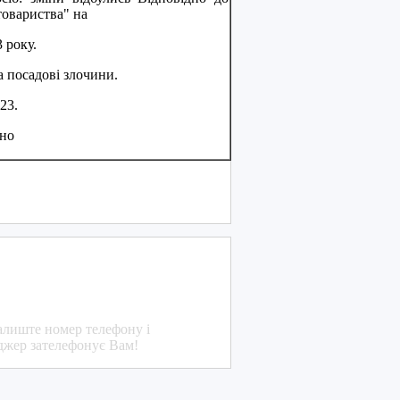
товариства" на
 року.
а посадовi злочини.
23.
ано
!
алиште номер телефону і
джер зателефонує Вам!