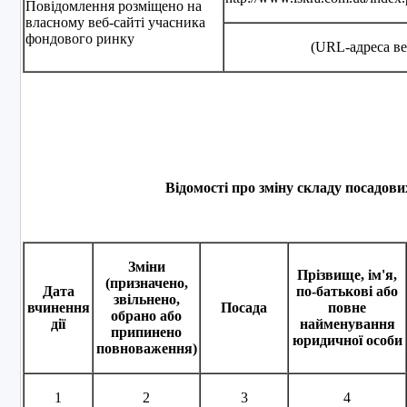
Повідомлення розміщено на
власному веб-сайті учасника
фондового ринку
(URL-адреса ве
Відомості про зміну складу посадових
Зміни
Прізвище, ім'я,
(призначено,
Дата
по-батькові або
звільнено,
вчинення
Посада
повне
обрано або
дії
найменування
припинено
юридичної особи
повноваження)
1
2
3
4