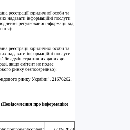
їна реєстрації юридичної особи та
них надавати інформаційні послуги
люднення регульованої інформації від
ення):
їна реєстрації юридичної особи та
них надавати інформаційні послуги
а/або адміністративних даних до
разі, якщо емітент не подає
дового ринку безпосередньо):
ондового ринку України", 21676262,
я (Повідомлення про інформацію)
.php/component/content/
27.09.2023