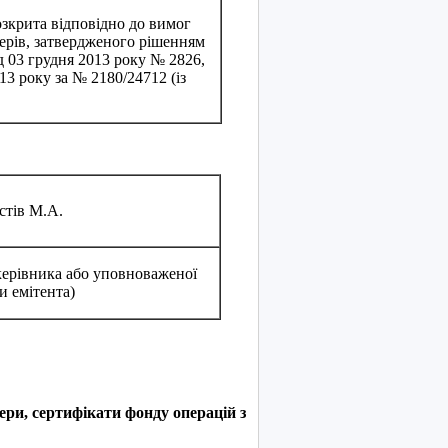
озкрита відповідно до вимог
ерів, затвердженого рішенням
д 03 грудня 2013 року № 2826,
13 року за № 2180/24712 (із
стів М.А.
 керівника або уповноваженої
и емітента)
ери, сертифікати фонду операцій з