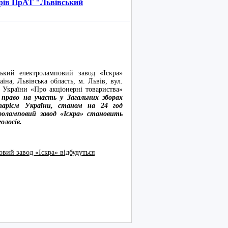
ерів ПрАТ "Львівський
ектроламповий завод «Іскра»
їна, Львівська область, м. Львів, вул.
у України «Про акціонерні товариства»
 право на участь у Загальних зборах
итарієм України, станом на 24 год
троламповий завод «Іскра» становить
голосів.
вий завод «Іскра» відбудуться