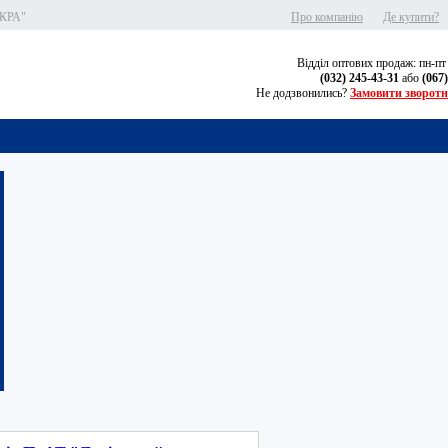
СКРА"
Про компанію
Де купити?
Відділ оптових продаж: пн-пт
(032) 245-43-31
або
(067
Не додзвонились?
Замовити зворотн