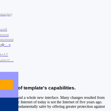
рмацію)
ький
нення
омлення
р�...
»
 ПрАТ
ості ...
 of all of template's capabilities.
capabilities, and a whole new interface. Many changes resulted from
urity. The Internet of today is not the Internet of five years ago.
g the web fundamentally safer by offering greater protection against