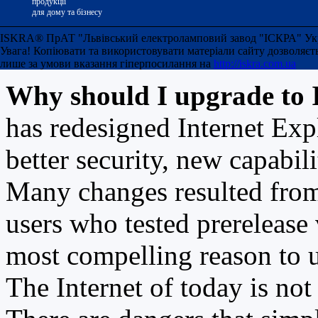
продукції
version 7 of Internet Ex
для дому та бізнесу
ISKRA® ПрАТ "Львівський електроламповий завод "ІСКРА" Украї
advantage of all of temp
Увага! Копіювати та використовувати матеріали сайту дозволяєт
лише за умови вказання гіперпосилання на
http://iskra.com.ua
Why should I upgrade to 
has redesigned Internet Exp
better security, new capabil
Many changes resulted from
users who tested prerelease
most compelling reason to u
The Internet of today is not 