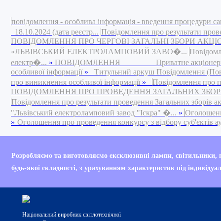
повідомлення - особлива інформація - введення процедури са
18.10.2024 (дата реєстр...
Повідомлення про результати пров
ПОВІДОМЛЕННЯ ПРО ЧЕРГОВІ ЗАГАЛЬНІ ЗБОРИ АКЦ
«ЛЬВІВСЬКИЙ ЕЛЕКТРОЛАМПОВИЙ ЗАВО�...
Повідомл
електр�...
»
ПОВІДОМЛЕННЯ Приватне акціонерне това
особливої інформації
»
Титульний аркуш Повідомлення (Повід
про виникнення особливої інформації
»
Повідомлення про п
ПОВІДОМЛЕННЯ ПРО ПРОВЕДЕННЯ ЗАГАЛЬНИХ ЗБОРІВ 
Повідомлення про результати проведення Загальних зборів а
"Львівський електроламповий завод "Іскра" �...
»
Оголошення
»
Оголошення про проведення конкурсу з відбору суб'єктів ауд
Your are currently br
Розробляємо та виготовляємо ексклюзивні лампи, світильники,
Internet Explorer 6 (IE
будь-якої складності, з урахуванням характеристик під індивідуа
Your current web brow
Національний виробник світлотехнічної