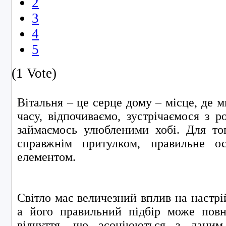
2
3
4
5
(1 Vote)
Вітальня – це серце дому – місце, де 
часу, відпочиваємо, зустрічаємося з 
займаємось улюбленими хобі. Для тог
справжнім притулком, правильне о
елементом.
Світло має величезний вплив на настрій
а його правильний підбір може повн
відчуття, що асоціюються з даним