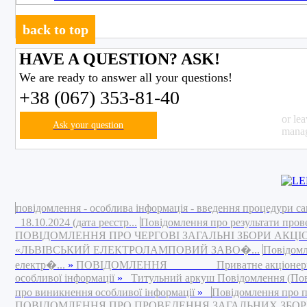
back to top
HAVE A QUESTION? ASK!
We are ready to answer all your questions!
+38 (067) 353-81-40
or le
Ask your question
manag
повідомлення - особлива інформація - введення процедури са
18.10.2024 (дата реєстр...
Повідомлення про результати пров
ПОВІДОМЛЕННЯ ПРО ЧЕРГОВІ ЗАГАЛЬНІ ЗБОРИ АКЦ
«ЛЬВІВСЬКИЙ ЕЛЕКТРОЛАМПОВИЙ ЗАВО�...
Повідомл
електр�...
»
ПОВІДОМЛЕННЯ Приватне акціонерне това
особливої інформації
»
Титульний аркуш Повідомлення (Повід
про виникнення особливої інформації
»
Повідомлення про п
ПОВІДОМЛЕННЯ ПРО ПРОВЕДЕННЯ ЗАГАЛЬНИХ ЗБОРІВ 